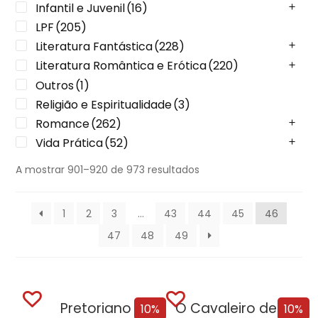
Infantil e Juvenil
(16)
LPF
(205)
Literatura Fantástica
(228)
Literatura Romântica e Erótica
(220)
Outros
(1)
Religião e Espiritualidade
(3)
Romance
(262)
Vida Prática
(52)
A mostrar 901–920 de 973 resultados
1
2
3
…
43
44
45
46
47
48
49
Pretoriano
O Cavaleiro de Westeros e Outras Histórias
10%
10%