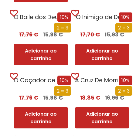
O Baile dos Deuses
O Inimigo de Deus
10%
10%
2 = 3
2 = 3
17,76
€
15,98
€
17,70
€
15,93
€
Adicionar ao
Adicionar ao
carrinho
carrinho
O Caçador de Sonhos
A Cruz De Morrigan
10%
10%
2 = 3
2 = 3
17,76
€
15,98
€
18,85
€
16,96
€
Adicionar ao
Adicionar ao
carrinho
carrinho