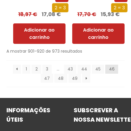
2 = 3
2 = 3
18,97
€
17,08
€
17,70
€
15,93
€
Adicionar ao
Adicionar ao
carrinho
carrinho
A mostrar 901–920 de 973 resultados
1
2
3
…
43
44
45
46
47
48
49
INFORMAÇÕES
SUBSCREVER A
ÚTEIS
NOSSA NEWSLETTE