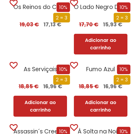
Os Reinos do Caos
O Lado Negro Da Lua
10%
10%
2 = 3
2 = 3
19,03
€
17,13
€
17,70
€
15,93
€
Adicionar ao
carrinho
As Serviçais
Fumo Azul
10%
10%
2 = 3
2 = 3
18,85
€
16,96
€
18,85
€
16,96
€
Adicionar ao
Adicionar ao
carrinho
carrinho
Assassin´s Creed – Cruzada Secreta
À Solta na Noite
10%
10%