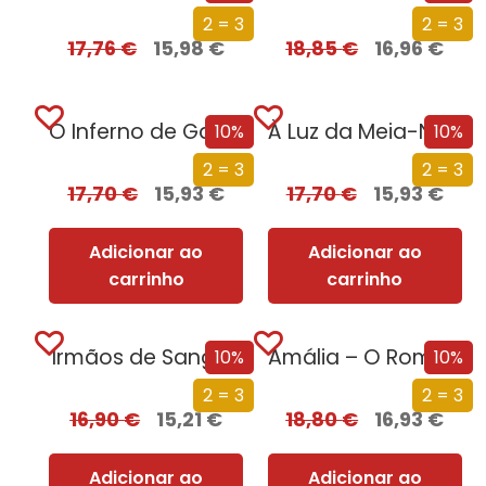
2 = 3
2 = 3
17,76
€
15,98
€
18,85
€
16,96
€
O Inferno de Gabriel
À Luz da Meia-Noite
10%
10%
2 = 3
2 = 3
17,70
€
15,93
€
17,70
€
15,93
€
Adicionar ao
Adicionar ao
carrinho
carrinho
Irmãos de Sangue
Amália – O Romance da Sua Vida
10%
10%
2 = 3
2 = 3
16,90
€
15,21
€
18,80
€
16,93
€
Adicionar ao
Adicionar ao