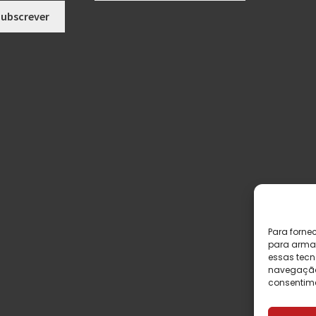
Para forne
para armaz
essas tecn
navegação o
consentime