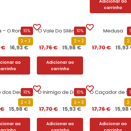
Adicionar ao
carrinho
Amália – O Romance da Sua Vida
O Vale Do Silêncio
Medusa
10%
10%
2 = 3
2 = 3
2 
0
€
16,93
€
17,76
€
15,98
€
17,70
€
15,93
icionar ao
Adicionar ao
carrinho
carrinho
O Baile dos Deuses
O Inimigo de Deus
10%
10%
2 = 3
2 = 3
2 
6
€
15,98
€
17,70
€
15,93
€
17,76
€
15,98
icionar ao
Adicionar ao
Adicionar ao
carrinho
carrinho
carrinho