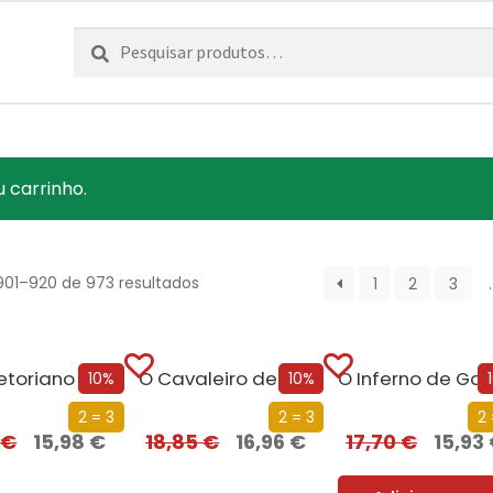
Pesquisar
Pesquisa
por:
u carrinho.
901–920 de 973 resultados
1
2
3
etoriano
O Cavaleiro de Westeros e Outras Histórias
10%
10%
2 = 3
2 = 3
2 
6
€
15,98
€
18,85
€
16,96
€
17,70
€
15,93