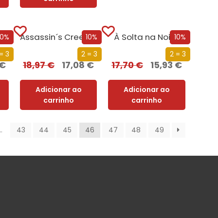
Assassin´s Creed – Cruzada Secreta
À Solta na Noite
10%
10%
10%
= 3
2 = 3
2 = 3
€
18,97
€
17,08
€
17,70
€
15,93
€
Adicionar ao
Adicionar ao
carrinho
carrinho
…
43
44
45
46
47
48
49