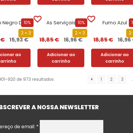
O Lado Negro Da Lua
As Serviçais
Fumo Azul
10%
10%
2 = 3
2 = 3
2 
0
€
15,93
€
18,85
€
16,96
€
18,85
€
16,96
icionar ao
Adicionar ao
Adicionar ao
carrinho
carrinho
carrinho
901–920 de 973 resultados
1
2
3
BSCREVER A NOSSA NEWSLETTER
ereço de email:
*