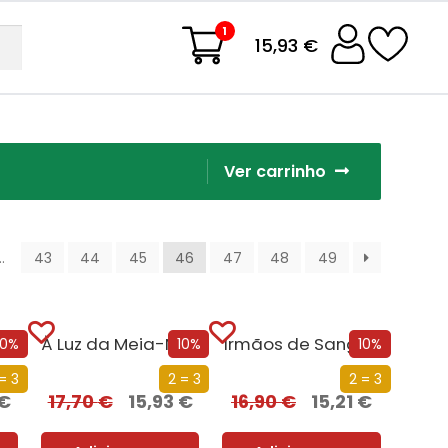
1
15,93 €
Ver carrinho
…
43
44
45
46
47
48
49
O Inferno de Gabriel
À Luz da Meia-Noite
Irmãos de Sangue
10%
10%
10%
= 3
2 = 3
2 = 3
€
17,70
€
15,93
€
16,90
€
15,21
€