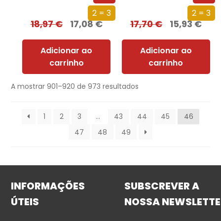
2 = 3
2 = 3
18,97
€
17,08
€
17,70
€
15,93
€
Adicionar ao
Adicionar ao
carrinho
carrinho
A mostrar 901–920 de 973 resultados
1
2
3
…
43
44
45
46
47
48
49
INFORMAÇÕES
SUBSCREVER A
ÚTEIS
NOSSA NEWSLETTE