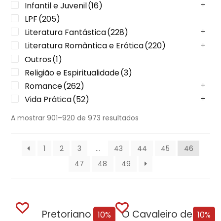
Infantil e Juvenil
(16)
LPF
(205)
Literatura Fantástica
(228)
Literatura Romântica e Erótica
(220)
Outros
(1)
Religião e Espiritualidade
(3)
Romance
(262)
Vida Prática
(52)
A mostrar 901–920 de 973 resultados
1
2
3
…
43
44
45
46
47
48
49
Pretoriano
O Cavaleiro de Westeros e Outras Histórias
10%
10%