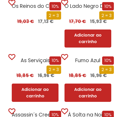
Os Reinos do Caos
O Lado Negro Da Lua
10%
10%
2 = 3
2 = 3
19,03
€
17,13
€
17,70
€
15,93
€
Adicionar ao
carrinho
As Serviçais
Fumo Azul
10%
10%
2 = 3
2 = 3
18,85
€
16,96
€
18,85
€
16,96
€
Adicionar ao
Adicionar ao
carrinho
carrinho
Assassin´s Creed – Cruzada Secreta
À Solta na Noite
10%
10%