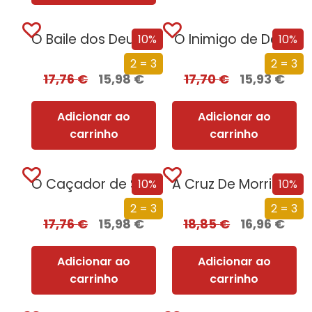
O Baile dos Deuses
O Inimigo de Deus
10%
10%
2 = 3
2 = 3
17,76
€
15,98
€
17,70
€
15,93
€
Adicionar ao
Adicionar ao
carrinho
carrinho
O Caçador de Sonhos
A Cruz De Morrigan
10%
10%
2 = 3
2 = 3
17,76
€
15,98
€
18,85
€
16,96
€
Adicionar ao
Adicionar ao
carrinho
carrinho