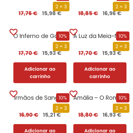
2 = 3
2 = 3
17,76
€
15,98
€
18,85
€
16,96
€
O Inferno de Gabriel
À Luz da Meia-Noite
10%
10%
2 = 3
2 = 3
17,70
€
15,93
€
17,70
€
15,93
€
Adicionar ao
Adicionar ao
carrinho
carrinho
Irmãos de Sangue
Amália – O Romance da Sua Vida
10%
10%
2 = 3
2 = 3
16,90
€
15,21
€
18,80
€
16,93
€
Adicionar ao
Adicionar ao