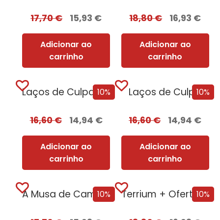
17,70
€
15,93
€
18,80
€
16,93
€
Adicionar ao
Adicionar ao
carrinho
carrinho
Laços de Culpa + Oferta Ao Pôr...
Laços de Culpa
10%
10%
16,60
€
14,94
€
16,60
€
14,94
€
Adicionar ao
Adicionar ao
carrinho
carrinho
A Musa de Camões [Nova Edição]
Terrium + Oferta Lago do Silêncio
10%
10%