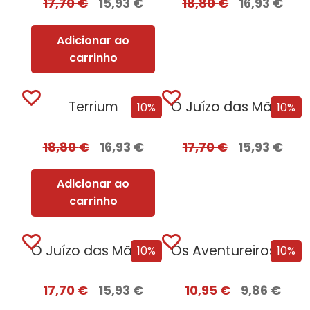
17,70
€
15,93
€
18,80
€
16,93
€
Adicionar ao
carrinho
Terrium
O Juízo das Mãos – Volume 2...
10%
10%
18,80
€
16,93
€
17,70
€
15,93
€
Adicionar ao
carrinho
O Juízo das Mãos – Volume 2...
Os Aventureiros e os Caçadores de Relíquias
10%
10%
17,70
€
15,93
€
10,95
€
9,86
€