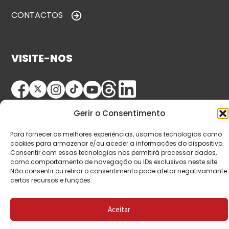
CONTACTOS
VISITE-NOS
Gerir o Consentimento
Para fornecer as melhores experiências, usamos tecnologias como
cookies para armazenar e/ou aceder a informações do dispositivo.
Consentir com essas tecnologias nos permitirá processar dados,
© Copyright 2026 Saída de Emergência. Todos os
como comportamento de navegação ou IDs exclusivos neste site.
Não consentir ou retirar o consentimento pode afetar negativamante
direitos reservados.
certos recursos e funções.
Aceitar