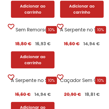
Adicionar ao
Adicionar ao
carrinho
carrinho
Sem Remorsos
A Serpente no Sótão + oferta O...
10%
10%
18,80
€
16,93
€
16,60
€
14,94
€
Adicionar ao
carrinho
A Serpente no Sótão
Caçador Sem Coração Edição com EDGES
10%
10%
16,60
€
14,94
€
20,90
€
18,81
€
Adicionar ao