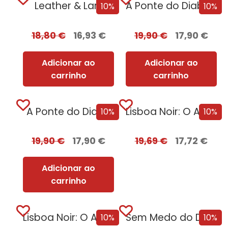
Leather & Lark
A Ponte do Diabo + Oferta Recordação...
10%
10%
18,80
€
16,93
€
19,90
€
17,90
€
Adicionar ao
Adicionar ao
carrinho
carrinho
A Ponte do Diabo
Lisboa Noir: O Ano Negro de 1929...
10%
10%
19,90
€
17,90
€
19,69
€
17,72
€
Adicionar ao
carrinho
Lisboa Noir: O Ano Negro de 1929
Sem Medo do Destino [Nova Edição]
10%
10%