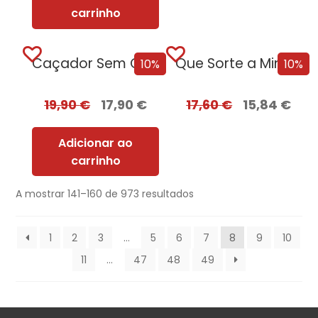
carrinho
Caçador Sem Coração
Que Sorte a Minha Tua – Edição...
10%
10%
19,90
€
17,90
€
17,60
€
15,84
€
Adicionar ao
carrinho
A mostrar 141–160 de 973 resultados
1
2
3
…
5
6
7
8
9
10
11
…
47
48
49