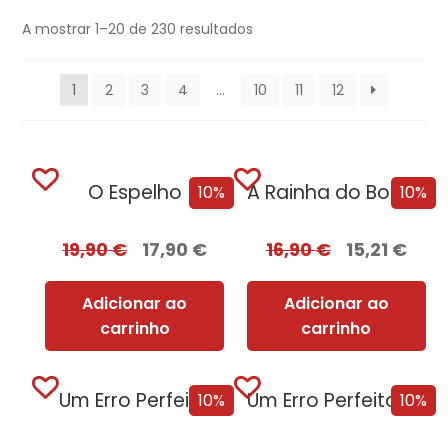
A mostrar 1–20 de 230 resultados
1
2
3
4
…
10
11
12
O Espelho
A Rainha do BookTok
10%
10%
19,90
€
17,90
€
16,90
€
15,21
€
Adicionar ao
Adicionar ao
carrinho
carrinho
Um Erro Perfeito
Um Erro Perfeito – Edição com EDGES
10%
10%