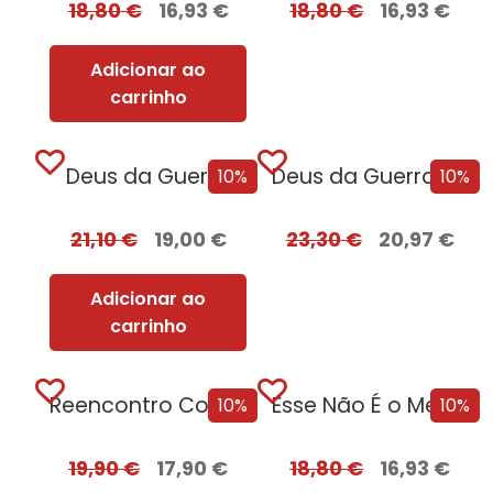
18,80
€
16,93
€
18,80
€
16,93
€
Adicionar ao
carrinho
Deus da Guerra
Deus da Guerra Edição com EDGES
10%
10%
21,10
€
19,00
€
23,30
€
20,97
€
Adicionar ao
carrinho
Reencontro Com o Passado – [Nova Edição]
Esse Não É o Meu Nome
10%
10%
19,90
€
17,90
€
18,80
€
16,93
€