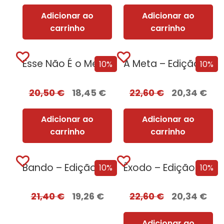
Adicionar ao
Adicionar ao
carrinho
carrinho
Esse Não É o Meu Nome – Edição com EDGES
A Meta – Edição com EDGES
10%
10%
20,50
€
18,45
€
22,60
€
20,34
€
Adicionar ao
Adicionar ao
carrinho
carrinho
Bando – Edição com EDGES
Êxodo – Edição com EDGES
10%
10%
21,40
€
19,26
€
22,60
€
20,34
€
Adicionar ao