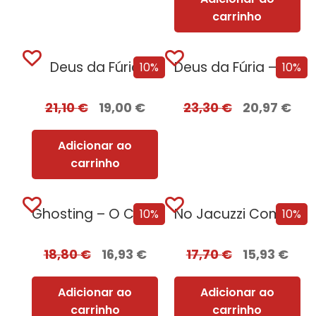
carrinho
Deus da Fúria
Deus da Fúria – Edição com EDGES
10%
10%
21,10
€
19,00
€
23,30
€
20,97
€
Adicionar ao
carrinho
Ghosting – O Caminho para o Sexo
No Jacuzzi Com Uma Serial Killer
10%
10%
18,80
€
16,93
€
17,70
€
15,93
€
Adicionar ao
Adicionar ao
carrinho
carrinho