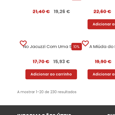
21,40
€
19,26
€
22,60
€
Adicionar a
No Jacuzzi Com Uma Serial Killer
A Miúda do
10%
17,70
€
15,93
€
19,90
€
Adicionar ao carrinho
Adicionar a
A mostrar 1–20 de 230 resultados