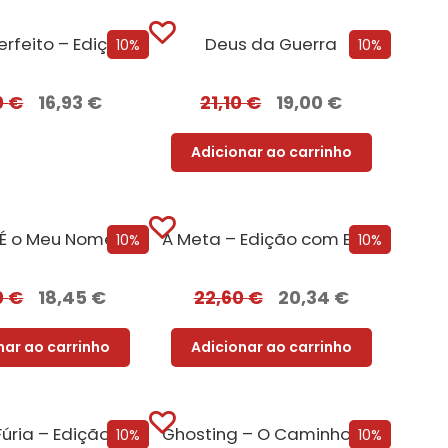
Um Erro Perfeito – Edição com EDGES
Deus da Guerra
10%
10%
0
€
16,93
€
21,10
€
19,00
€
Adicionar ao carrinho
Esse Não É o Meu Nome – Edição com EDGES
A Meta – Edição com EDGES
10%
10%
0
€
18,45
€
22,60
€
20,34
€
nar ao carrinho
Adicionar ao carrinho
Deus da Fúria – Edição com EDGES
Ghosting – O Caminho para o Sexo
10%
10%