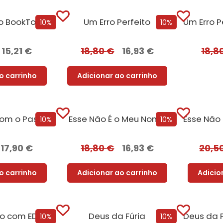
o BookTok
Um Erro Perfeito
10%
10%
15,21
€
18,80
€
16,93
€
18,8
o carrinho
Adicionar ao carrinho
Reencontro Com o Passado – [Nova Edição]
Esse Não É o Meu Nome
10%
10%
17,90
€
18,80
€
16,93
€
20,5
o carrinho
Adicionar ao carrinho
Adicio
Êxodo – Edição com EDGES
Deus da Fúria
10%
10%