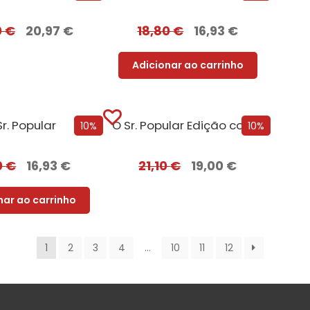
0
€
20,97
€
18,80
€
16,93
€
Adicionar ao carrinho
Sr. Popular
O Sr. Popular Edição com EDGES
10%
10%
0
€
16,93
€
21,10
€
19,00
€
nar ao carrinho
1
2
3
4
…
10
11
12