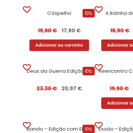
O Espelho
A Rainha d
10%
19,90
€
17,90
€
16,90
€
Adicionar ao carrinho
Adicionar a
Deus da Guerra Edição com EDGES
10%
23,30
€
20,97
€
19,90
€
Adicionar a
Bando – Edição com EDGES
10%