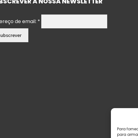
BSCREVER A NOSSA NEWSLETTER
ereço de email:
*
Para forne
para armaz