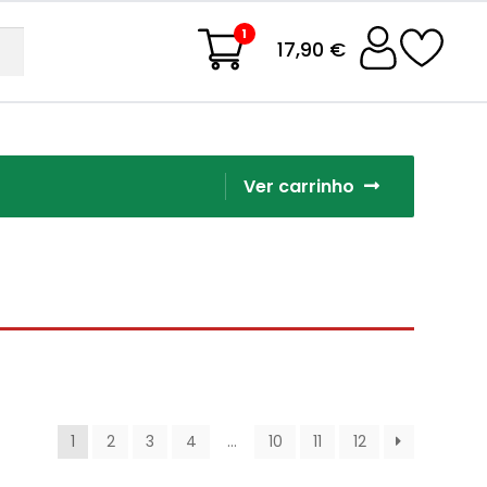
1
17,90 €
Ver carrinho
1
2
3
4
…
10
11
12