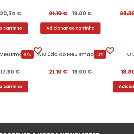
20,34
€
21,10
€
19,00
€
23,3
o carrinho
Adicionar ao carrinho
 Meu Irmão
A Miúda do Meu Irmão – Edição com EDGES
O 
10%
10%
17,90
€
21,10
€
19,00
€
18,8
o carrinho
Adicio