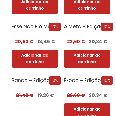
Adicionar ao
Adicionar ao
carrinho
carrinho
Esse Não É o Meu Nome – Edição com EDGES
A Meta – Edição com EDGES
10%
10%
20,50
€
18,45
€
22,60
€
20,34
€
Adicionar ao
Adicionar ao
carrinho
carrinho
Bando – Edição com EDGES
Êxodo – Edição com EDGES
10%
10%
21,40
€
19,26
€
22,60
€
20,34
€
Adicionar ao
carrinho