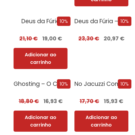
Deus da Fúria
Deus da Fúria – Edição com EDGES
10%
10%
21,10
€
19,00
€
23,30
€
20,97
€
Adicionar ao
carrinho
Ghosting – O Caminho para o Sexo
No Jacuzzi Com Uma Serial Killer
10%
10%
18,80
€
16,93
€
17,70
€
15,93
€
Adicionar ao
Adicionar ao
carrinho
carrinho