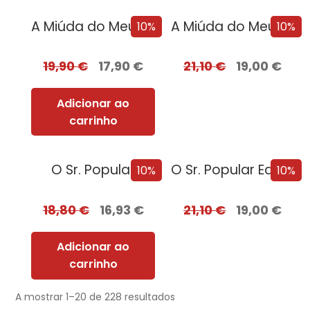
A Miúda do Meu Irmão
A Miúda do Meu Irmão – Edição com EDGES
10%
10%
19,90
€
17,90
€
21,10
€
19,00
€
Adicionar ao
carrinho
O Sr. Popular
O Sr. Popular Edição com EDGES
10%
10%
18,80
€
16,93
€
21,10
€
19,00
€
Adicionar ao
carrinho
A mostrar 1–20 de 228 resultados