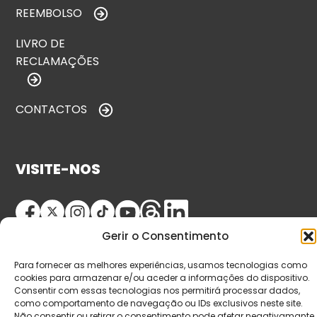
REEMBOLSO
LIVRO DE
RECLAMAÇÕES
CONTACTOS
VISITE-NOS
Gerir o Consentimento
Para fornecer as melhores experiências, usamos tecnologias como
cookies para armazenar e/ou aceder a informações do dispositivo.
Consentir com essas tecnologias nos permitirá processar dados,
como comportamento de navegação ou IDs exclusivos neste site.
© Copyright 2026 Saída de Emergência. Todos os
Não consentir ou retirar o consentimento pode afetar negativamante