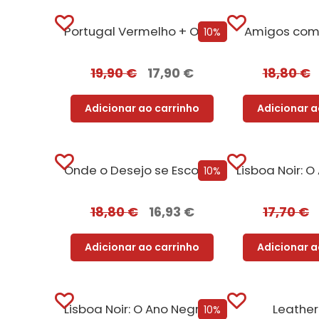
Portugal Vermelho + Oferta Leonor de Aquitânia
Amigos com 
10%
19,90
€
17,90
€
18,80
€
Adicionar ao carrinho
Adicionar a
Onde o Desejo se Esconde [Nova Edição]
10%
18,80
€
16,93
€
17,70
€
Adicionar ao carrinho
Adicionar a
Lisboa Noir: O Ano Negro de 1929 [Edição Autografada]
Leather
10%