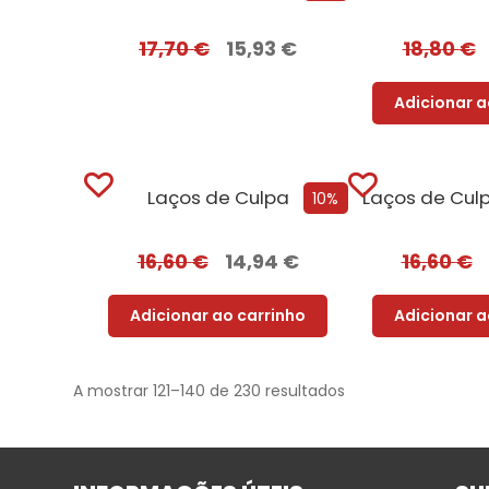
17,70
€
15,93
€
18,80
€
Adicionar a
Laços de Culpa
10%
16,60
€
14,94
€
16,60
€
Adicionar ao carrinho
Adicionar a
A mostrar 121–140 de 230 resultados