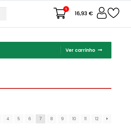
1
16,93 €
Ver carrinho
4
5
6
7
8
9
10
11
12