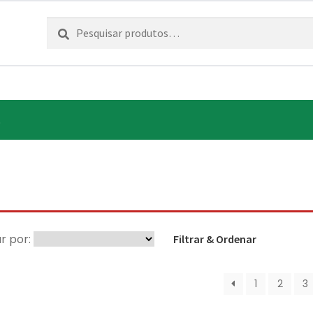
Pesquisar
Pesquisa
por:
.
r por:
Filtrar & Ordenar
1
2
3