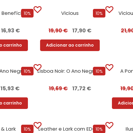
Benefícios
Vicious
Vicio
10%
10%
16,93
€
19,90
€
17,90
€
21,9
o carrinho
Adicionar ao carrinho
Lisboa Noir: O Ano Negro de 1929
Lisboa Noir: O Ano Negro de 1929 com EDGES
A Po
10%
10%
15,93
€
19,69
€
17,72
€
19,9
o carrinho
Adicio
 & Lark
Leather e Lark com EDGES
Il
10%
10%