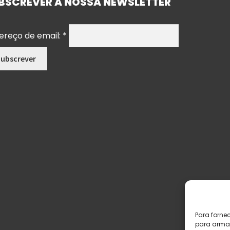
BSCREVER A NOSSA NEWSLETTER
ereço de email:
*
Para forne
para armaz