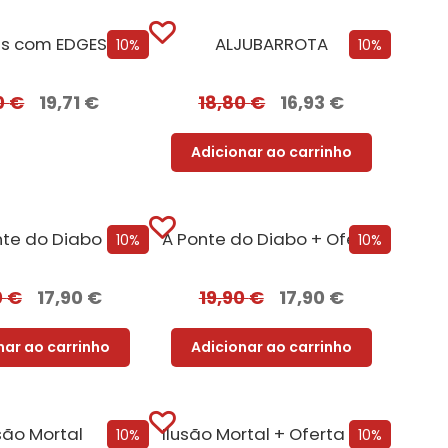
us com EDGES
ALJUBARROTA
10%
10%
0
€
19,71
€
18,80
€
16,93
€
Adicionar ao carrinho
nte do Diabo
A Ponte do Diabo + Oferta Recordação Mortal
10%
10%
0
€
17,90
€
19,90
€
17,90
€
nar ao carrinho
Adicionar ao carrinho
usão Mortal
Ilusão Mortal + Oferta Tentação
10%
10%