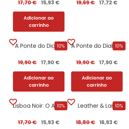
17,70
€
15,93
€
19,69
€
17,72
€
Adicionar ao
carrinho
A Ponte do Diabo
A Ponte do Diabo + Oferta Recordação Mortal
10%
10%
19,90
€
17,90
€
19,90
€
17,90
€
Adicionar ao
Adicionar ao
carrinho
carrinho
Lisboa Noir: O Ano Negro de 1929 [Edição Autografada]
Leather & Lark
10%
10%
17,70
€
15,93
€
18,80
€
16,93
€