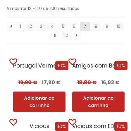
A mostrar 121–140 de 230 resultados
1
2
3
4
5
6
7
8
9
10
11
12
Portugal Vermelho + Oferta Leonor de Aquitânia
Amigos com Benefícios
10%
10%
19,90
€
17,90
€
18,80
€
16,93
€
Adicionar ao
Adicionar ao
carrinho
carrinho
Vicious
Vicious com EDGES
10%
10%