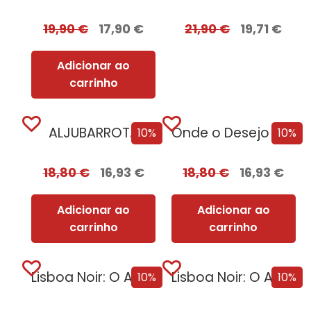
19,90
€
17,90
€
21,90
€
19,71
€
Adicionar ao
carrinho
ALJUBARROTA
Onde o Desejo se Esconde [Nova Edição]
10%
10%
18,80
€
16,93
€
18,80
€
16,93
€
Adicionar ao
Adicionar ao
carrinho
carrinho
Lisboa Noir: O Ano Negro de 1929
Lisboa Noir: O Ano Negro de 1929 com EDGES
10%
10%