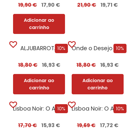
19,90
€
17,90
€
21,90
€
19,71
€
Adicionar ao
carrinho
ALJUBARROTA
Onde o Desejo se Esconde [Nova Edição]
10%
10%
18,80
€
16,93
€
18,80
€
16,93
€
Adicionar ao
Adicionar ao
carrinho
carrinho
Lisboa Noir: O Ano Negro de 1929
Lisboa Noir: O Ano Negro de 1929 com EDGES
10%
10%
17,70
€
15,93
€
19,69
€
17,72
€