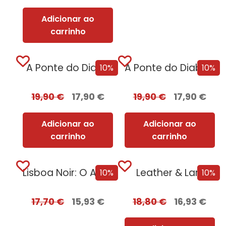
Adicionar ao
carrinho
A Ponte do Diabo
A Ponte do Diabo + Oferta Recordação Mortal
10%
10%
19,90
€
17,90
€
19,90
€
17,90
€
Adicionar ao
Adicionar ao
carrinho
carrinho
Lisboa Noir: O Ano Negro de 1929 [Edição Autografada]
Leather & Lark
10%
10%
17,70
€
15,93
€
18,80
€
16,93
€