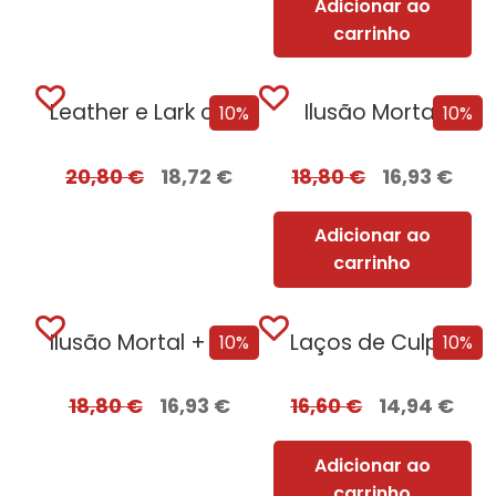
Adicionar ao
carrinho
Leather e Lark com EDGES
Ilusão Mortal
10%
10%
20,80
€
18,72
€
18,80
€
16,93
€
Adicionar ao
carrinho
Ilusão Mortal + Oferta Tentação
Laços de Culpa
10%
10%
18,80
€
16,93
€
16,60
€
14,94
€
Adicionar ao
carrinho