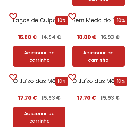
Laços de Culpa + Oferta Ao Pôr do Sol
Sem Medo do Destino [Nova Edição]
10%
10%
16,60
€
14,94
€
18,80
€
16,93
€
Adicionar ao
Adicionar ao
carrinho
carrinho
O Juízo das Mãos – Volume 2 | O Dragão Serpente
O Juízo das Mãos – Volume 2 | O Dragão Serpente + Oferta Fundação
10%
10%
17,70
€
15,93
€
17,70
€
15,93
€
Adicionar ao
carrinho