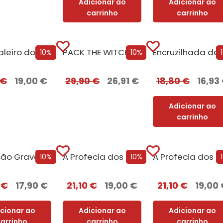
Adicionar ao
Adicionar ao
carrinho
carrinho
O Cavaleiro dos Sete Reinos [Nova Edição] com EDGES
PACK THE WITCHER – Oferta de A Torre dos Loucos
Encruzi
10%
10%
€
19,00
€
29,90
€
26,91
€
18,80
€
16,93
Adicionar ao
carrinho
Maldição Gravada em Osso
A Profecia dos Dois Lobos + Oferta A Filha do Irlandês
A Prof
10%
10%
0
€
17,90
€
21,10
€
19,00
€
21,10
€
19,00
icionar ao
Adicionar ao
Adicionar ao
carrinho
carrinho
carrinho