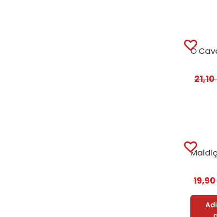
21,10
19,9
Ad