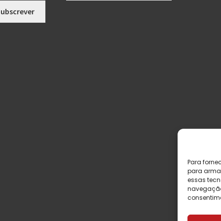
Para forne
para armaz
essas tecn
navegação o
consentime