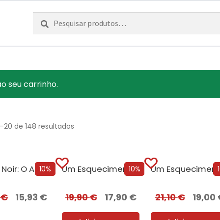
Pesquisar
Pesquisa
por:
o seu carrinho.
1–20 de 148 resultados
Lisboa Noir: O Ano Negro de 1929 [Edição Autografada]
Um Esquecimento Sombrio
10%
10%
0
€
15,93
€
19,90
€
17,90
€
21,10
€
19,00