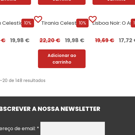
Tirania Celestial + Oferta GILD
Tirania Celestial
10%
10%
0
€
19,98
€
22,20
€
19,98
€
19,69
€
17,72
Adicionar ao
carrinho
1–20 de 148 resultados
BSCREVER A NOSSA NEWSLETTER
ereço de email:
*