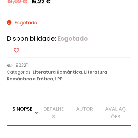
18,02
€
16,22
€
Esgotado
Disponibilidade:
Esgotado
REF:
803211
Categorias:
Literatura Romântica
,
Literatura
Romântica e Erótica
,
LPF
SINOPSE
DETALHE
AUTOR
AVALIAÇ
S
ÕES