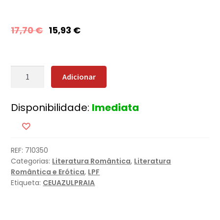
17,70
€
15,93
€
Quantidade
Adicionar
de
Estrelas
Disponibilidade:
Imediata
da
Fortuna
REF:
710350
Categorias:
Literatura Romântica
,
Literatura
Romântica e Erótica
,
LPF
Etiqueta:
CEUAZULPRAIA