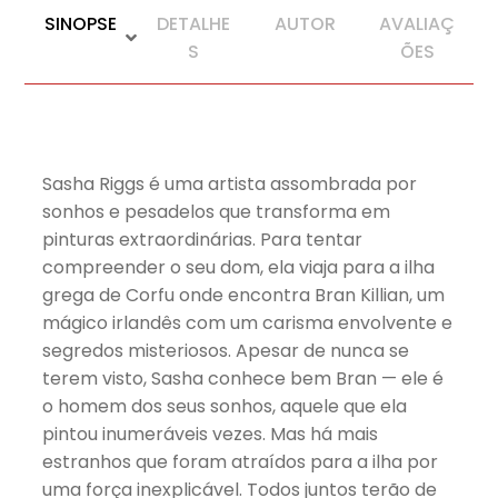
SINOPSE
DETALHE
AUTOR
AVALIAÇ
S
ÕES
Sasha Riggs é uma artista assombrada por
sonhos e pesadelos que transforma em
pinturas extraordinárias. Para tentar
compreender o seu dom, ela viaja para a ilha
grega de Corfu onde encontra Bran Killian, um
mágico irlandês com um carisma envolvente e
segredos misteriosos. Apesar de nunca se
terem visto, Sasha conhece bem Bran — ele é
o homem dos seus sonhos, aquele que ela
pintou inumeráveis vezes. Mas há mais
estranhos que foram atraídos para a ilha por
uma força inexplicável. Todos juntos terão de