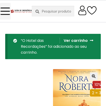
Pesquisar
Pesquisa
por:
“O Hotel das
Ver carrinho
Recordações” foi adicionado ao seu
carrinho.
10%
2 = 3