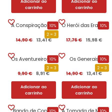
Adicionar ao
Adicionar ao
carrinho
carrinho
A Conspiração de Papel
O Herói das Eras – Parte II
10%
10%
2 = 3
14,90
€
13,41
€
17,76
€
15,98
€
Os Aventureiros – Na Gruta do Tesouro
Os Generais
10%
10%
2 = 3
2 = 3
9,90
€
8,91
€
14,90
€
13,41
€
Adicionar ao
Adicionar ao
carrinho
carrinho
Bando de Corvos
A Tomada de Madrid
10%
10%