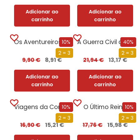
Adicionar ao
Adicionar ao
carrinho
carrinho
Os Aventureiros – No Rio Subterrâneo
A Guerra Civil de Espanha
10%
40%
2 = 3
2 = 3
9,90
€
8,91
€
21,94
€
13,17
€
Adicionar ao
Adicionar ao
carrinho
carrinho
Viagens da Comida Saudável
O Último Reino
10%
10%
2 = 3
2 = 3
16,90
€
15,21
€
17,76
€
15,98
€