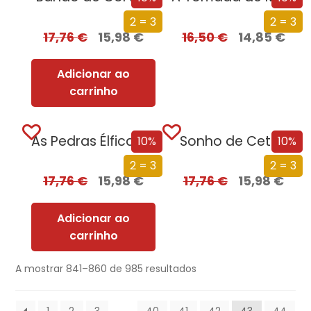
2 = 3
2 = 3
17,76
€
15,98
€
16,50
€
14,85
€
Adicionar ao
carrinho
As Pedras Élficas de Shannara
Sonho de Cetim
10%
10%
2 = 3
2 = 3
17,76
€
15,98
€
17,76
€
15,98
€
Adicionar ao
carrinho
A mostrar 841–860 de 985 resultados