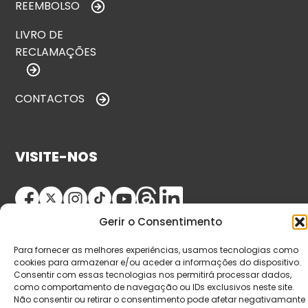
REEMBOLSO
LIVRO DE
RECLAMAÇÕES
CONTACTOS
VISITE-NOS
Gerir o Consentimento
Para fornecer as melhores experiências, usamos tecnologias como
cookies para armazenar e/ou aceder a informações do dispositivo.
Consentir com essas tecnologias nos permitirá processar dados,
como comportamento de navegação ou IDs exclusivos neste site.
© Copyright 2026 Saída de Emergência. Todos os
Não consentir ou retirar o consentimento pode afetar negativamante