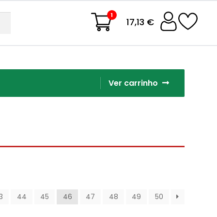
1
17,13 €
Ver carrinho
3
44
45
46
47
48
49
50