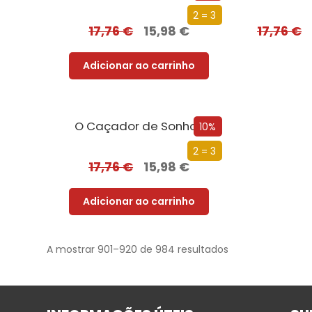
2 = 3
17,76
€
15,98
€
17,76
€
Adicionar ao carrinho
O Caçador de Sonhos
10%
2 = 3
17,76
€
15,98
€
Adicionar ao carrinho
A mostrar 901–920 de 984 resultados