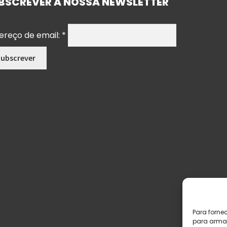
BSCREVER A NOSSA NEWSLETTER
ereço de email:
*
Para forne
para armaz