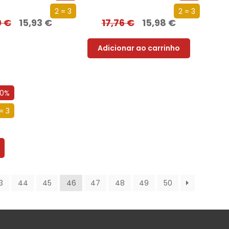
2 = 3
2 = 3
0
€
15,93
€
17,76
€
15,98
€
Adicionar ao carrinho
10%
= 3
3
44
45
46
47
48
49
50