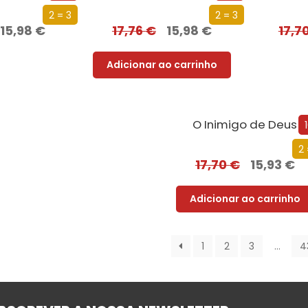
2 = 3
2 = 3
15,98
€
17,76
€
15,98
€
17,7
Adicionar ao carrinho
O Inimigo de Deus
2 
17,70
€
15,93
€
Adicionar ao carrinho
1
2
3
…
4