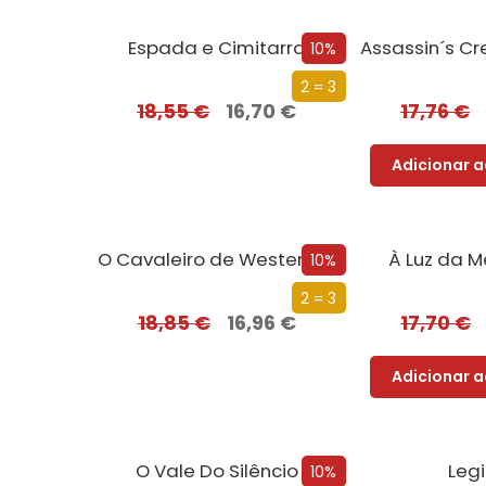
Espada e Cimitarra
10%
2 = 3
18,55
€
16,70
€
17,76
€
Adicionar a
O Cavaleiro de Westeros e Outras Histórias
À Luz da M
10%
2 = 3
18,85
€
16,96
€
17,70
€
Adicionar a
O Vale Do Silêncio
Leg
10%