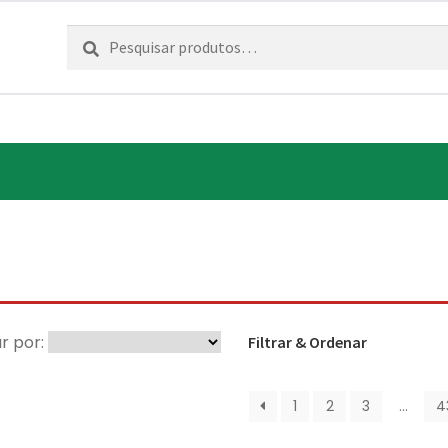
Pesquisar
Pesquisa
por:
r por:
Filtrar & Ordenar
1
2
3
…
4