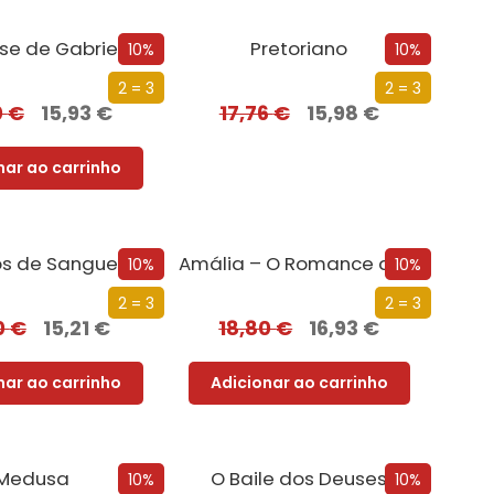
se de Gabriel
Pretoriano
10%
10%
2 = 3
2 = 3
0
€
15,93
€
17,76
€
15,98
€
nar ao carrinho
os de Sangue
Amália – O Romance da Sua Vida
10%
10%
2 = 3
2 = 3
0
€
15,21
€
18,80
€
16,93
€
nar ao carrinho
Adicionar ao carrinho
Medusa
O Baile dos Deuses
10%
10%