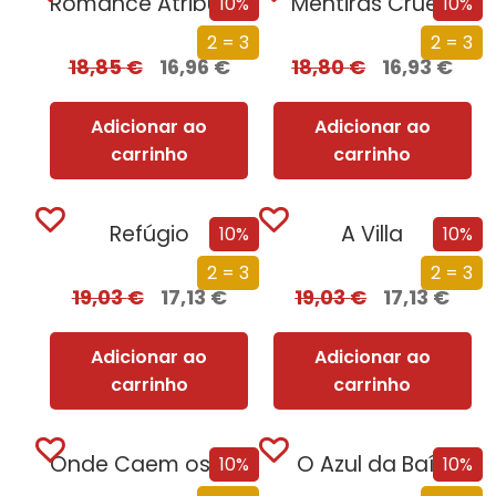
Romance Atribulado
Mentiras Cruéis
10%
10%
2 = 3
2 = 3
18,85
€
16,96
€
18,80
€
16,93
€
Adicionar ao
Adicionar ao
carrinho
carrinho
Refúgio
A Villa
10%
10%
2 = 3
2 = 3
19,03
€
17,13
€
19,03
€
17,13
€
Adicionar ao
Adicionar ao
carrinho
carrinho
Onde Caem os Anjos
O Azul da Baía
10%
10%