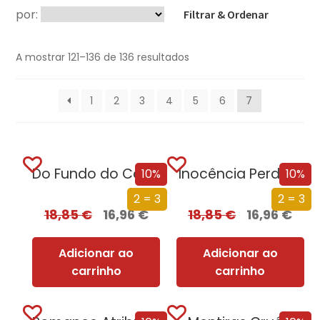
por:
Filtrar & Ordenar
A mostrar 121–136 de 136 resultados
1
2
3
4
5
6
7
Do Fundo do Coração
Inocência Perdida
10%
10%
2 = 3
2 = 3
18,85
€
16,96
€
18,85
€
16,96
€
Adicionar ao
Adicionar ao
carrinho
carrinho