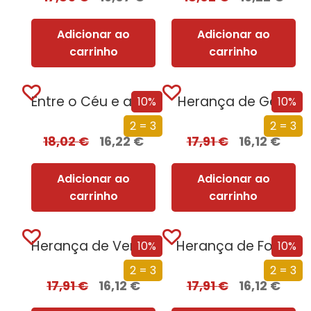
Adicionar ao
Adicionar ao
carrinho
carrinho
Entre o Céu e a Terra
Herança de Gelo
10%
10%
2 = 3
2 = 3
18,02
€
16,22
€
17,91
€
16,12
€
Adicionar ao
Adicionar ao
carrinho
carrinho
Herança de Vergonha
Herança de Fogo
10%
10%
2 = 3
2 = 3
17,91
€
16,12
€
17,91
€
16,12
€