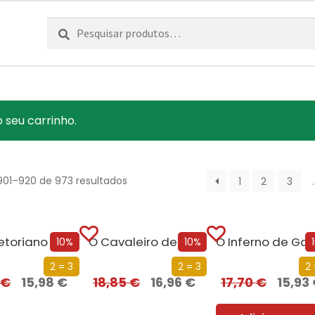
Pesquisar
Pesquisa
por:
 seu carrinho.
901–920 de 973 resultados
1
2
3
etoriano
O Cavaleiro de Westeros e Outras Histórias
10%
10%
2 = 3
2 = 3
2 
6
€
15,98
€
18,85
€
16,96
€
17,70
€
15,93