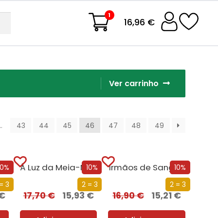
1
16,96 €
Ver carrinho
…
43
44
45
46
47
48
49
O Inferno de Gabriel
À Luz da Meia-Noite
Irmãos de Sangue
10%
10%
10%
= 3
2 = 3
2 = 3
€
17,70
€
15,93
€
16,90
€
15,21
€