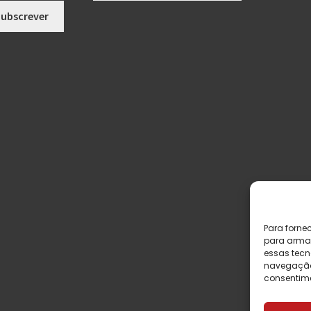
Para forne
para armaz
essas tecn
navegação o
consentime