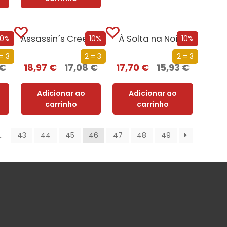
Assassin´s Creed – Cruzada Secreta
À Solta na Noite
10%
10%
10%
= 3
2 = 3
2 = 3
€
18,97
€
17,08
€
17,70
€
15,93
€
Adicionar ao
Adicionar ao
carrinho
carrinho
…
43
44
45
46
47
48
49