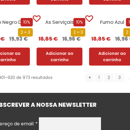
O Lado Negro Da Lua
As Serviçais
Fumo Azul
10%
10%
2 = 3
2 = 3
2 
0
€
15,93
€
18,85
€
16,96
€
18,85
€
16,96
icionar ao
Adicionar ao
Adicionar ao
carrinho
carrinho
carrinho
901–920 de 973 resultados
1
2
3
BSCREVER A NOSSA NEWSLETTER
ereço de email:
*