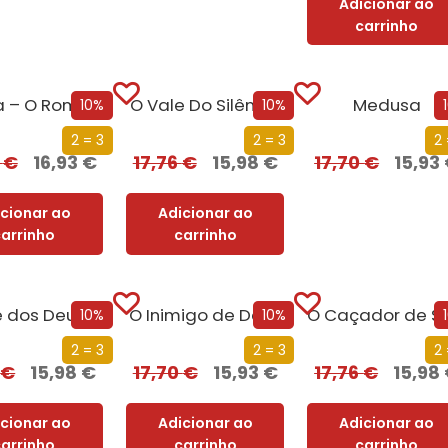
Adicionar ao
carrinho
Amália – O Romance da Sua Vida
O Vale Do Silêncio
Medusa
10%
10%
2 = 3
2 = 3
2 
0
€
16,93
€
17,76
€
15,98
€
17,70
€
15,93
icionar ao
Adicionar ao
carrinho
carrinho
O Baile dos Deuses
O Inimigo de Deus
10%
10%
2 = 3
2 = 3
2 
6
€
15,98
€
17,70
€
15,93
€
17,76
€
15,98
icionar ao
Adicionar ao
Adicionar ao
carrinho
carrinho
carrinho