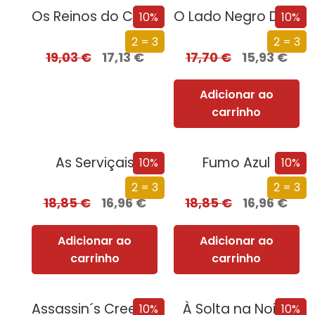
Os Reinos do Caos
O Lado Negro Da Lua
10%
10%
2 = 3
2 = 3
19,03
€
17,13
€
17,70
€
15,93
€
Adicionar ao
carrinho
As Serviçais
Fumo Azul
10%
10%
2 = 3
2 = 3
18,85
€
16,96
€
18,85
€
16,96
€
Adicionar ao
Adicionar ao
carrinho
carrinho
Assassin´s Creed – Cruzada Secreta
À Solta na Noite
10%
10%