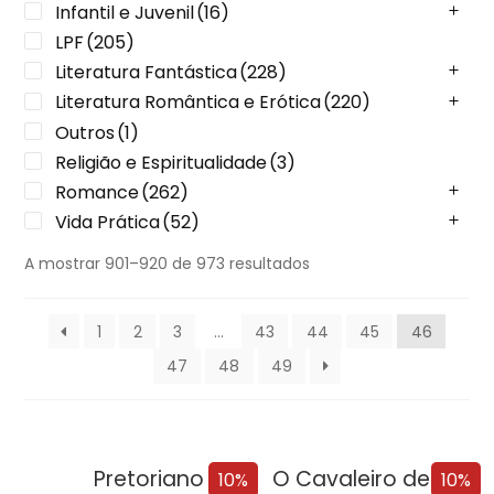
Infantil e Juvenil
(16)
LPF
(205)
Literatura Fantástica
(228)
Literatura Romântica e Erótica
(220)
Outros
(1)
Religião e Espiritualidade
(3)
Romance
(262)
Vida Prática
(52)
A mostrar 901–920 de 973 resultados
1
2
3
…
43
44
45
46
47
48
49
Pretoriano
O Cavaleiro de Westeros e Outras Histórias
10%
10%