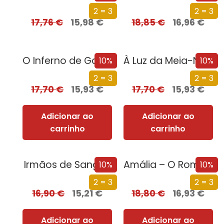
2 = 3
2 = 3
17,76
€
15,98
€
18,85
€
16,96
€
O Inferno de Gabriel
À Luz da Meia-Noite
10%
10%
2 = 3
2 = 3
17,70
€
15,93
€
17,70
€
15,93
€
Adicionar ao
Adicionar ao
carrinho
carrinho
Irmãos de Sangue
Amália – O Romance da Sua Vida
10%
10%
2 = 3
2 = 3
16,90
€
15,21
€
18,80
€
16,93
€
Adicionar ao
Adicionar ao