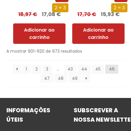
2 = 3
2 = 3
18,97
€
17,08
€
17,70
€
15,93
€
Adicionar ao
Adicionar ao
carrinho
carrinho
A mostrar 901–920 de 973 resultados
1
2
3
…
43
44
45
46
47
48
49
INFORMAÇÕES
SUBSCREVER A
ÚTEIS
NOSSA NEWSLETTE