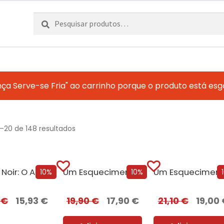
Pesquisar
Pesquisa
por:
ça Serve-se Fria" ao carrinho porque o produto está esg
1–20 de 148 resultados
Lisboa Noir: O Ano Negro de 1929 [Edição Autografada]
Um Esquecimento Sombrio
10%
10%
0
€
15,93
€
19,90
€
17,90
€
21,10
€
19,00