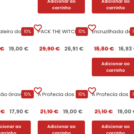
Adicionar ao
Adicionar ao
carrinho
carrinho
O Cavaleiro dos Sete Reinos [Nova Edição] com EDGES
PACK THE WITCHER – Oferta de A Torre dos Loucos
Encruzi
10%
10%
€
19,00
€
29,90
€
26,91
€
18,80
€
16,93
Adicionar ao
carrinho
Maldição Gravada em Osso
A Profecia dos Dois Lobos + Oferta A Filha do Irlandês
A Prof
10%
10%
0
€
17,90
€
21,10
€
19,00
€
21,10
€
19,00
icionar ao
Adicionar ao
Adicionar ao
carrinho
carrinho
carrinho