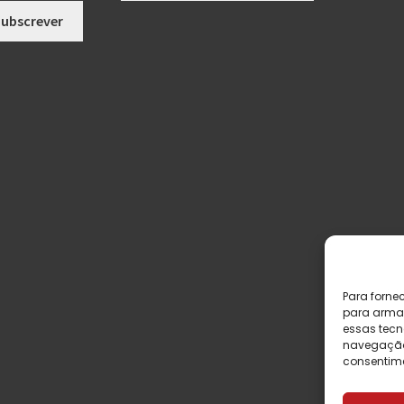
Para forne
para armaz
essas tecn
navegação o
consentime