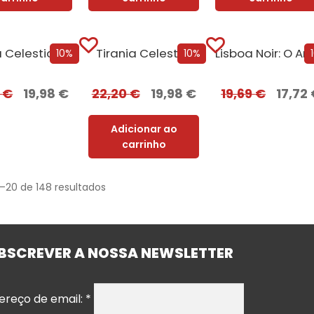
Tirania Celestial + Oferta GILD
Tirania Celestial
10%
10%
0
€
19,98
€
22,20
€
19,98
€
19,69
€
17,72
Adicionar ao
carrinho
1–20 de 148 resultados
BSCREVER A NOSSA NEWSLETTER
ereço de email:
*