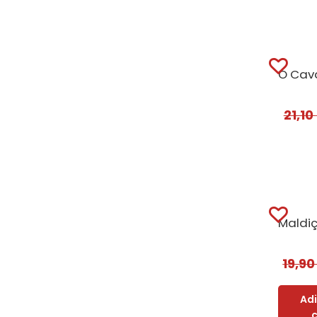
21,10
19,9
Ad