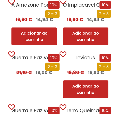
A Amazona Portuguesa
O Implacável Cerco de Almada
10%
10%
2 = 3
2 = 3
16,60
€
14,94
€
16,60
€
14,94
€
Adicionar ao
Adicionar ao
carrinho
carrinho
Guerra e Paz Vol. II de II
Invictus
10%
10%
2 = 3
2 = 3
21,10
€
19,00
€
18,80
€
16,93
€
Adicionar ao
carrinho
Guerra e Paz Vol. I de II
Terra Queimada
10%
10%