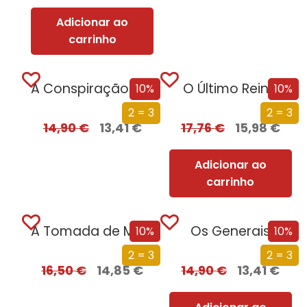
Adicionar ao
carrinho
A Conspiração de Papel
O Último Reino
10%
10%
2 = 3
2 = 3
14,90
€
13,41
€
17,76
€
15,98
€
Adicionar ao
carrinho
A Tomada de Madrid
Os Generais
10%
10%
2 = 3
2 = 3
16,50
€
14,85
€
14,90
€
13,41
€