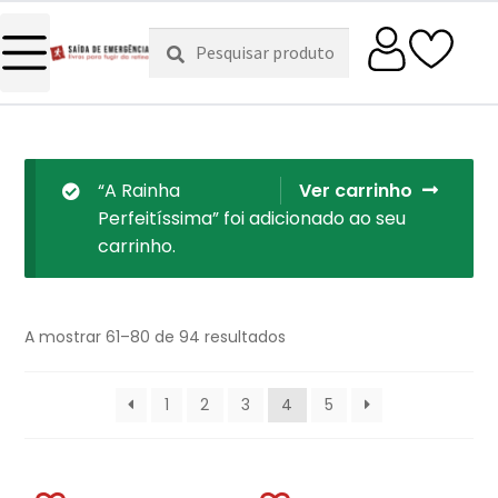
Pesquisar
Pesquisa
por:
“A Rainha
Ver carrinho
Perfeitíssima” foi adicionado ao seu
carrinho.
A mostrar 61–80 de 94 resultados
1
2
3
4
5