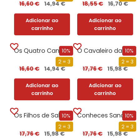
16,60
€
14,94
€
18,55
€
16,70
€
Adicionar ao
Adicionar ao
carrinho
carrinho
Os Quatro Cantos do Império
O Cavaleiro da Morte
10%
10%
2 = 3
2 = 3
16,60
€
14,94
€
17,76
€
15,98
€
Adicionar ao
Adicionar ao
carrinho
carrinho
Os Filhos de Salazar
Conheces Sancho?
10%
10%
2 = 3
2 = 3
17,76
€
15,98
€
17,76
€
15,98
€