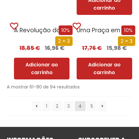
Adicionar ao
carrinho
A Revolução da Mulher das Pevides
Uma Praça em Antuérpia
10%
10%
2 = 3
2 = 3
18,85
€
16,96
€
17,76
€
15,98
€
Adicionar ao
Adicionar ao
carrinho
carrinho
A mostrar 61–80 de 94 resultados
1
2
3
4
5