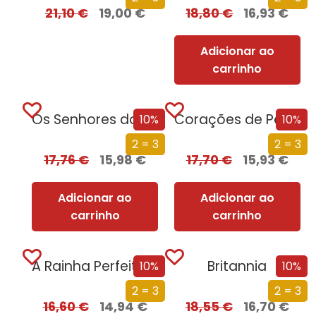
21,10
€
19,00
€
18,80
€
16,93
€
Adicionar ao
carrinho
Os Senhores do Norte
Corações de Pedra
10%
10%
2 = 3
2 = 3
17,76
€
15,98
€
17,70
€
15,93
€
Adicionar ao
Adicionar ao
carrinho
carrinho
A Rainha Perfeitíssima
Britannia
10%
10%
2 = 3
2 = 3
16,60
€
14,94
€
18,55
€
16,70
€