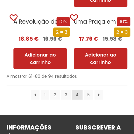
carrinho
A Revolução da Mulher das Pevides
Uma Praça em Antuérpia
10%
10%
2 = 3
2 = 3
18,85
€
16,96
€
17,76
€
15,98
€
Adicionar ao
Adicionar ao
carrinho
carrinho
A mostrar 61–80 de 94 resultados
1
2
3
4
5
INFORMAÇÕES
SUBSCREVER A