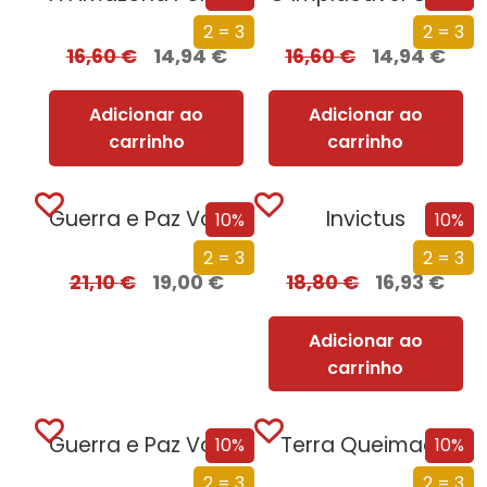
2 = 3
2 = 3
16,60
€
14,94
€
16,60
€
14,94
€
Adicionar ao
Adicionar ao
carrinho
carrinho
Guerra e Paz Vol. II de II
Invictus
10%
10%
2 = 3
2 = 3
21,10
€
19,00
€
18,80
€
16,93
€
Adicionar ao
carrinho
Guerra e Paz Vol. I de II
Terra Queimada
10%
10%
2 = 3
2 = 3