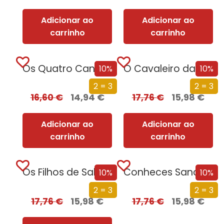
Adicionar ao
Adicionar ao
carrinho
carrinho
Os Quatro Cantos do Império
O Cavaleiro da Morte
10%
10%
2 = 3
2 = 3
16,60
€
14,94
€
17,76
€
15,98
€
Adicionar ao
Adicionar ao
carrinho
carrinho
Os Filhos de Salazar
Conheces Sancho?
10%
10%
2 = 3
2 = 3
17,76
€
15,98
€
17,76
€
15,98
€