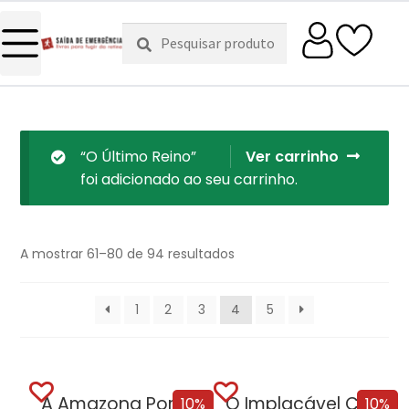
Pesquisar
Pesquisa
por:
“O Último Reino”
Ver carrinho
foi adicionado ao seu carrinho.
A mostrar 61–80 de 94 resultados
1
2
3
4
5
A Amazona Portuguesa
O Implacável Cerco de Almada
10%
10%