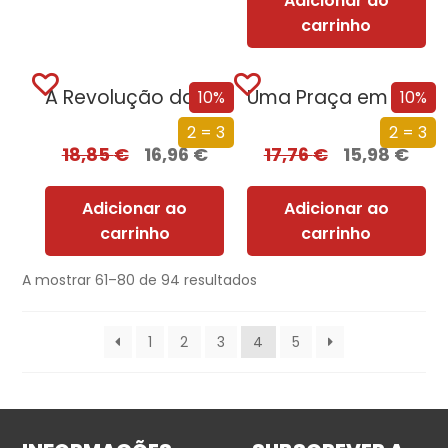
Adicionar ao
carrinho
A Revolução da Mulher das Pevides
Uma Praça em Antuérpia
10%
10%
2 = 3
2 = 3
18,85
€
16,96
€
17,76
€
15,98
€
Adicionar ao
Adicionar ao
carrinho
carrinho
A mostrar 61–80 de 94 resultados
1
2
3
4
5