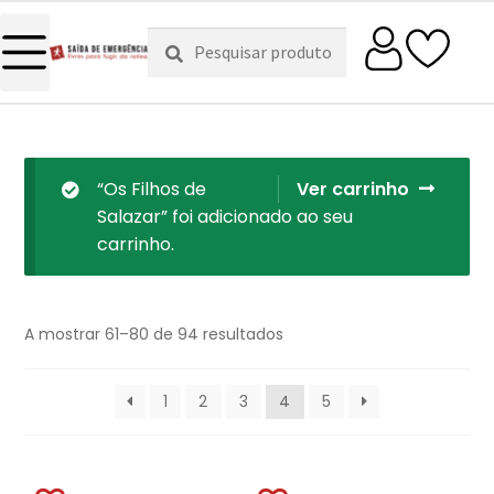
Pesquisar
Pesquisa
por:
“Os Filhos de
Ver carrinho
Salazar” foi adicionado ao seu
carrinho.
A mostrar 61–80 de 94 resultados
1
2
3
4
5