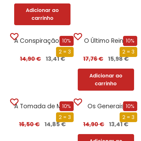
Adicionar ao
carrinho
A Conspiração de Papel
O Último Reino
10%
10%
2 = 3
2 = 3
14,90
€
13,41
€
17,76
€
15,98
€
Adicionar ao
carrinho
A Tomada de Madrid
Os Generais
10%
10%
2 = 3
2 = 3
16,50
€
14,85
€
14,90
€
13,41
€