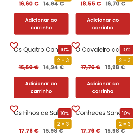
16,60
€
14,94
€
18,55
€
16,70
€
Adicionar ao
Adicionar ao
carrinho
carrinho
Os Quatro Cantos do Império
O Cavaleiro da Morte
10%
10%
2 = 3
2 = 3
16,60
€
14,94
€
17,76
€
15,98
€
Adicionar ao
Adicionar ao
carrinho
carrinho
Os Filhos de Salazar
Conheces Sancho?
10%
10%
2 = 3
2 = 3
17,76
€
15,98
€
17,76
€
15,98
€