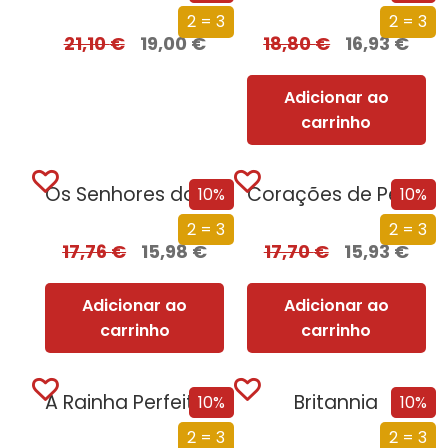
2 = 3
2 = 3
21,10
€
19,00
€
18,80
€
16,93
€
Adicionar ao
carrinho
Os Senhores do Norte
Corações de Pedra
10%
10%
2 = 3
2 = 3
17,76
€
15,98
€
17,70
€
15,93
€
Adicionar ao
Adicionar ao
carrinho
carrinho
A Rainha Perfeitíssima
Britannia
10%
10%
2 = 3
2 = 3