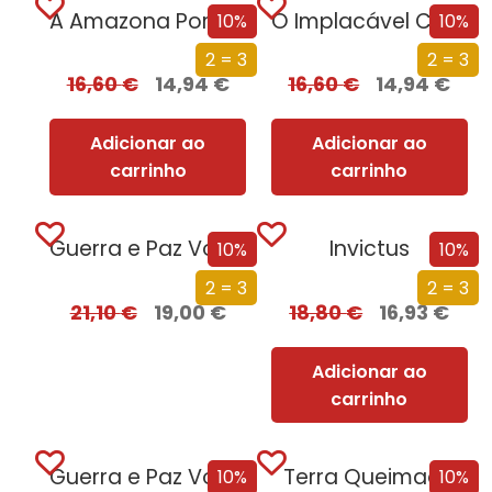
A Amazona Portuguesa
O Implacável Cerco de Almada
10%
10%
2 = 3
2 = 3
16,60
€
14,94
€
16,60
€
14,94
€
Adicionar ao
Adicionar ao
carrinho
carrinho
Guerra e Paz Vol. II de II
Invictus
10%
10%
2 = 3
2 = 3
21,10
€
19,00
€
18,80
€
16,93
€
Adicionar ao
carrinho
Guerra e Paz Vol. I de II
Terra Queimada
10%
10%