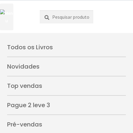
Pesquisar
Pesquisa
por:
Todos os Livros
“Os Generais” foi
Ver carrinho
adicionado ao seu carrinho.
Novidades
Top vendas
A mostrar 61–80 de 94 resultados
Pague 2 leve 3
1
2
3
4
5
Pré-vendas