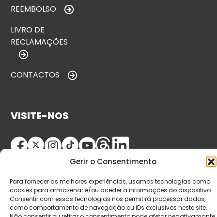
REEMBOLSO
LIVRO DE
RECLAMAÇÕES
CONTACTOS
VISITE-NOS
Gerir o Consentimento
Para fornecer as melhores experiências, usamos tecnologias como
cookies para armazenar e/ou aceder a informações do dispositivo.
Consentir com essas tecnologias nos permitirá processar dados,
como comportamento de navegação ou IDs exclusivos neste site.
© Copyright 2026 Saída de Emergência. Todos os
Não consentir ou retirar o consentimento pode afetar negativamante