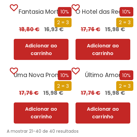
Fantasia Mortal
O Hotel das Recordações
10%
10%
2 = 3
2 = 3
18,80
€
16,93
€
17,76
€
15,98
€
Adicionar ao
Adicionar ao
carrinho
carrinho
Uma Nova Promessa
Último Amor
10%
10%
2 = 3
2 = 3
17,76
€
15,98
€
17,76
€
15,98
€
Adicionar ao
Adicionar ao
carrinho
carrinho
A mostrar 21–40 de 40 resultados