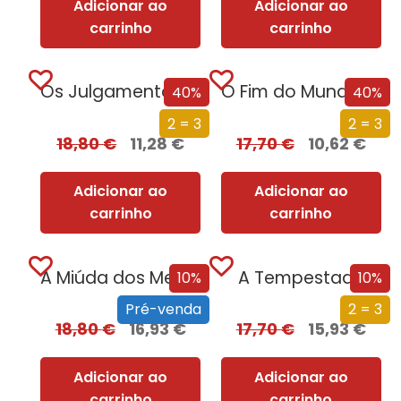
Adicionar ao
Adicionar ao
carrinho
carrinho
Os Julgamentos de Nuremberga
O Fim do Mundo em Cuecas
40%
40%
2 = 3
2 = 3
18,80
€
11,28
€
17,70
€
10,62
€
Adicionar ao
Adicionar ao
carrinho
carrinho
A Miúda dos Meus Sonhos
A Tempestade
10%
10%
Pré-venda
2 = 3
18,80
€
16,93
€
17,70
€
15,93
€
Adicionar ao
Adicionar ao
carrinho
carrinho