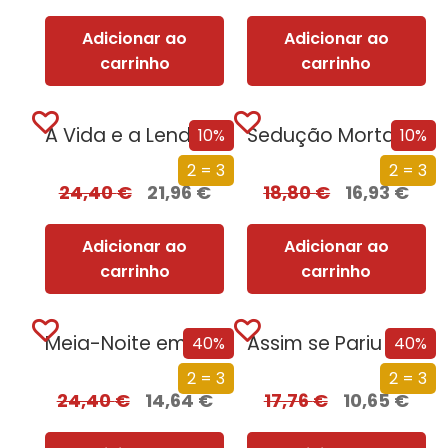
Adicionar ao
Adicionar ao
carrinho
carrinho
A Vida e a Lenda do Sultão Saladino
Sedução Mortal (Nova Edição)
10%
10%
2 = 3
2 = 3
24,40
€
21,96
€
18,80
€
16,93
€
Adicionar ao
Adicionar ao
carrinho
carrinho
Meia-Noite em Chernobyl
Assim se Pariu o Brasil
40%
40%
2 = 3
2 = 3
24,40
€
14,64
€
17,76
€
10,65
€