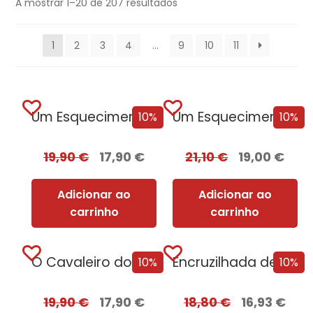
A mostrar 1–20 de 207 resultados
1
2
3
4
…
9
10
11
Um Esquecimento Sombrio
Um Esquecimento Sombrio – Edição com EDGES
10%
10%
19,90
€
17,90
€
21,10
€
19,00
€
Adicionar ao
Adicionar ao
carrinho
carrinho
O Cavaleiro dos Sete Reinos [Nova Edição]
Encruzilhada de Corvos
10%
10%
19,90
€
17,90
€
18,80
€
16,93
€