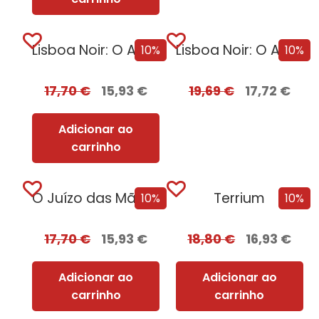
Lisboa Noir: O Ano Negro de 1929
Lisboa Noir: O Ano Negro de 1929 com EDGES
10%
10%
17,70
€
15,93
€
19,69
€
17,72
€
Adicionar ao
carrinho
O Juízo das Mãos – Volume 2 | O Dragão Serpente
Terrium
10%
10%
17,70
€
15,93
€
18,80
€
16,93
€
Adicionar ao
Adicionar ao
carrinho
carrinho