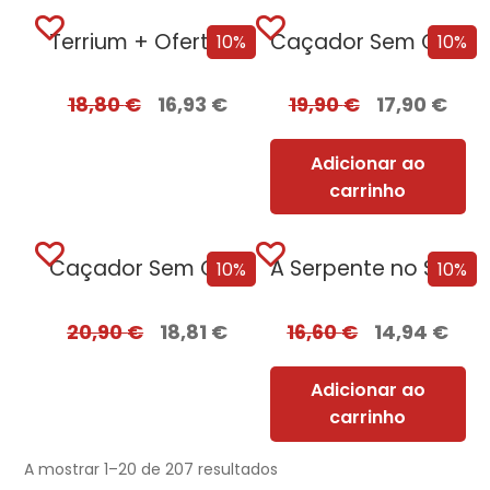
Terrium + Oferta Lago do Silêncio
Caçador Sem Coração
10%
10%
18,80
€
16,93
€
19,90
€
17,90
€
Adicionar ao
carrinho
Caçador Sem Coração Edição com EDGES
A Serpente no Sótão
10%
10%
20,90
€
18,81
€
16,60
€
14,94
€
Adicionar ao
carrinho
A mostrar 1–20 de 207 resultados