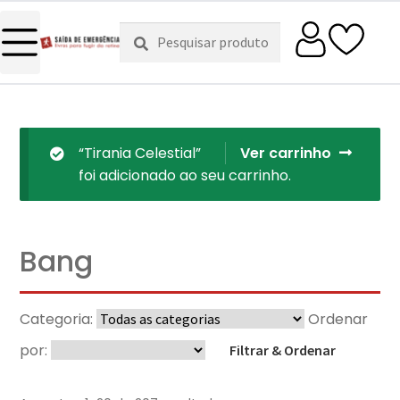
Pesquisar
Pesquisa
por:
“Tirania Celestial”
Ver carrinho
foi adicionado ao seu carrinho.
Bang
Categoria:
Ordenar
por:
Filtrar & Ordenar