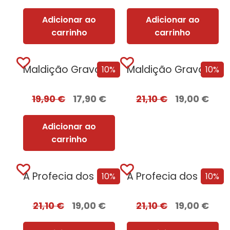
Adicionar ao
Adicionar ao
carrinho
carrinho
Maldição Gravada em Osso
Maldição Gravada em Osso – Edição com EDGES
10%
10%
19,90
€
17,90
€
21,10
€
19,00
€
Adicionar ao
carrinho
A Profecia dos Dois Lobos
A Profecia dos Dois Lobos + Oferta A Filha do Irlandês
10%
10%
21,10
€
19,00
€
21,10
€
19,00
€