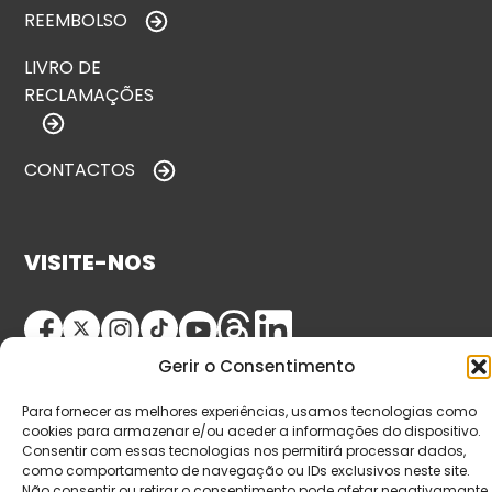
REEMBOLSO
LIVRO DE
RECLAMAÇÕES
CONTACTOS
VISITE-NOS
Gerir o Consentimento
Para fornecer as melhores experiências, usamos tecnologias como
cookies para armazenar e/ou aceder a informações do dispositivo.
Consentir com essas tecnologias nos permitirá processar dados,
como comportamento de navegação ou IDs exclusivos neste site.
© Copyright 2026 Saída de Emergência. Todos os
Não consentir ou retirar o consentimento pode afetar negativamante