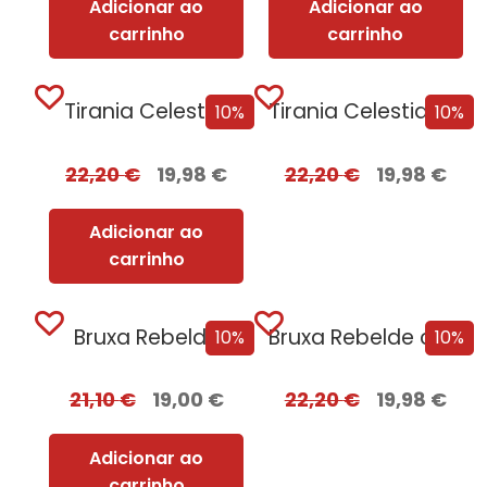
Adicionar ao
Adicionar ao
carrinho
carrinho
Tirania Celestial
Tirania Celestial + Oferta GILD
10%
10%
22,20
€
19,98
€
22,20
€
19,98
€
Adicionar ao
carrinho
Bruxa Rebelde
Bruxa Rebelde com EDGES
10%
10%
21,10
€
19,00
€
22,20
€
19,98
€
Adicionar ao
carrinho