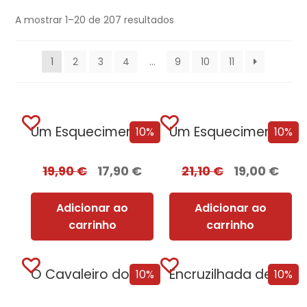
A mostrar 1–20 de 207 resultados
1
2
3
4
…
9
10
11
Um Esquecimento Sombrio
Um Esquecimento Sombrio – Edição com EDGES
10%
10%
19,90
€
17,90
€
21,10
€
19,00
€
Adicionar ao
Adicionar ao
carrinho
carrinho
O Cavaleiro dos Sete Reinos [Nova Edição]
Encruzilhada de Corvos
10%
10%