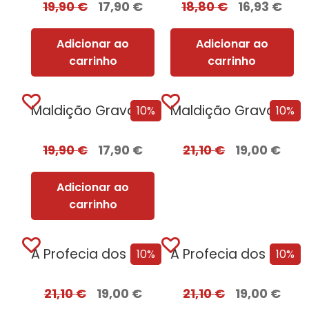
19,90
€
17,90
€
18,80
€
16,93
€
Adicionar ao
Adicionar ao
carrinho
carrinho
Maldição Gravada em Osso
Maldição Gravada em Osso – Edição com EDGES
10%
10%
19,90
€
17,90
€
21,10
€
19,00
€
Adicionar ao
carrinho
A Profecia dos Dois Lobos
A Profecia dos Dois Lobos + Oferta A Filha do Irlandês
10%
10%
21,10
€
19,00
€
21,10
€
19,00
€