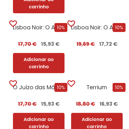
carrinho
Lisboa Noir: O Ano Negro de 1929
Lisboa Noir: O Ano Negro de 1929 com EDGES
10%
10%
17,70
€
15,93
€
19,69
€
17,72
€
Adicionar ao
carrinho
O Juízo das Mãos – Volume 2 | O Dragão Serpente
Terrium
10%
10%
17,70
€
15,93
€
18,80
€
16,93
€
Adicionar ao
Adicionar ao
carrinho
carrinho