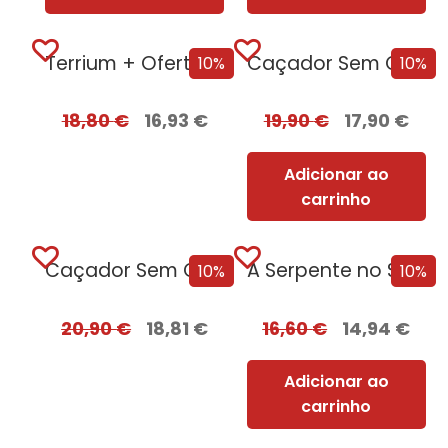
Terrium + Oferta Lago do Silêncio
Caçador Sem Coração
10%
10%
18,80
€
16,93
€
19,90
€
17,90
€
Adicionar ao
carrinho
Caçador Sem Coração Edição com EDGES
A Serpente no Sótão
10%
10%
20,90
€
18,81
€
16,60
€
14,94
€
Adicionar ao
carrinho