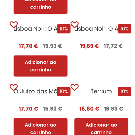
carrinho
Lisboa Noir: O Ano Negro de 1929
Lisboa Noir: O Ano Negro de 1929 com EDGES
10%
10%
17,70
€
15,93
€
19,69
€
17,72
€
Adicionar ao
carrinho
O Juízo das Mãos – Volume 2 | O Dragão Serpente
Terrium
10%
10%
17,70
€
15,93
€
18,80
€
16,93
€
Adicionar ao
Adicionar ao
carrinho
carrinho