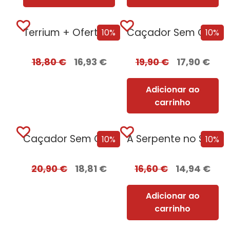
Terrium + Oferta Lago do Silêncio
Caçador Sem Coração
10%
10%
18,80
€
16,93
€
19,90
€
17,90
€
Adicionar ao
carrinho
Caçador Sem Coração Edição com EDGES
A Serpente no Sótão
10%
10%
20,90
€
18,81
€
16,60
€
14,94
€
Adicionar ao
carrinho