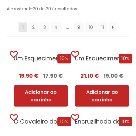
A mostrar 1–20 de 207 resultados
1
2
3
4
…
9
10
11
Um Esquecimento Sombrio
Um Esquecimento Sombrio – Edição com EDGES
10%
10%
19,90
€
17,90
€
21,10
€
19,00
€
Adicionar ao
Adicionar ao
carrinho
carrinho
O Cavaleiro dos Sete Reinos [Nova Edição]
Encruzilhada de Corvos
10%
10%