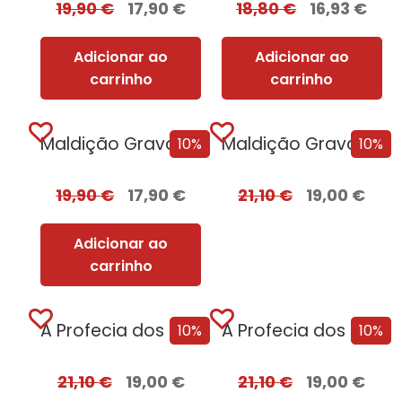
19,90
€
17,90
€
18,80
€
16,93
€
Adicionar ao
Adicionar ao
carrinho
carrinho
Maldição Gravada em Osso
Maldição Gravada em Osso – Edição com EDGES
10%
10%
19,90
€
17,90
€
21,10
€
19,00
€
Adicionar ao
carrinho
A Profecia dos Dois Lobos
A Profecia dos Dois Lobos + Oferta A Filha do Irlandês
10%
10%
21,10
€
19,00
€
21,10
€
19,00
€