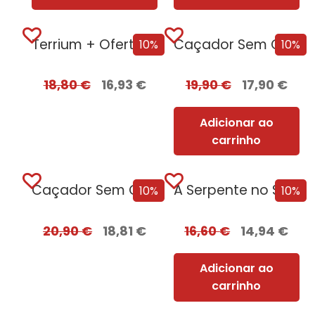
Terrium + Oferta Lago do Silêncio
Caçador Sem Coração
10%
10%
18,80
€
16,93
€
19,90
€
17,90
€
Adicionar ao
carrinho
Caçador Sem Coração Edição com EDGES
A Serpente no Sótão
10%
10%
20,90
€
18,81
€
16,60
€
14,94
€
Adicionar ao
carrinho