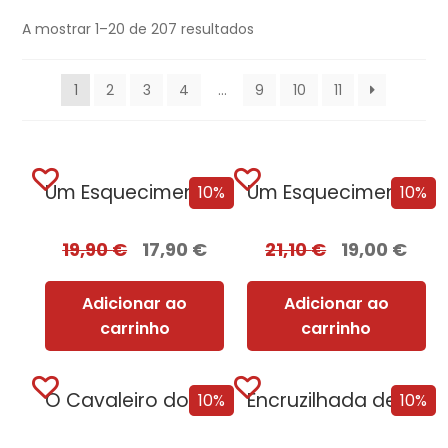
A mostrar 1–20 de 207 resultados
1
2
3
4
…
9
10
11
Um Esquecimento Sombrio
Um Esquecimento Sombrio – Edição com EDGES
10%
10%
19,90
€
17,90
€
21,10
€
19,00
€
Adicionar ao
Adicionar ao
carrinho
carrinho
O Cavaleiro dos Sete Reinos [Nova Edição]
Encruzilhada de Corvos
10%
10%