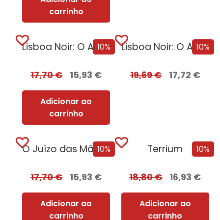
carrinho
Lisboa Noir: O Ano Negro de 1929
Lisboa Noir: O Ano Negro de 1929 com EDGES
10%
10%
17,70
€
15,93
€
19,69
€
17,72
€
Adicionar ao
carrinho
O Juízo das Mãos – Volume 2 | O Dragão Serpente
Terrium
10%
10%
17,70
€
15,93
€
18,80
€
16,93
€
Adicionar ao
Adicionar ao
carrinho
carrinho