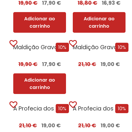
19,90
€
17,90
€
18,80
€
16,93
€
Adicionar ao
Adicionar ao
carrinho
carrinho
Maldição Gravada em Osso
Maldição Gravada em Osso – Edição com EDGES
10%
10%
19,90
€
17,90
€
21,10
€
19,00
€
Adicionar ao
carrinho
A Profecia dos Dois Lobos
A Profecia dos Dois Lobos + Oferta A Filha do Irlandês
10%
10%
21,10
€
19,00
€
21,10
€
19,00
€