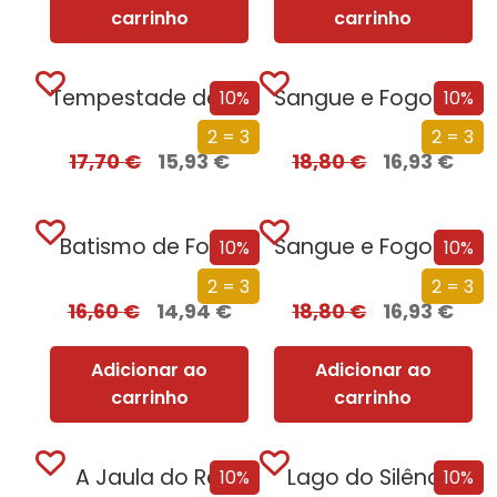
carrinho
carrinho
Tempestade de Guerra – Parte 1
Sangue e Fogo – Volume 1 – Parte 2
10%
10%
2 = 3
2 = 3
17,70
€
15,93
€
18,80
€
16,93
€
Batismo de Fogo
Sangue e Fogo – Volume 1 – Parte 1
10%
10%
2 = 3
2 = 3
16,60
€
14,94
€
18,80
€
16,93
€
Adicionar ao
Adicionar ao
carrinho
carrinho
A Jaula do Rei
Lago do Silêncio
10%
10%