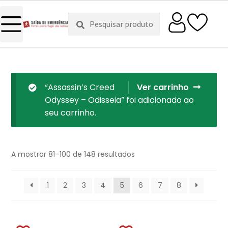
Pesquisar
Pesquisa
por:
“Assassin’s Creed
Ver carrinho
Odyssey – Odisseia” foi adicionado ao
seu carrinho.
A mostrar 81–100 de 148 resultados
1
2
3
4
5
6
7
8