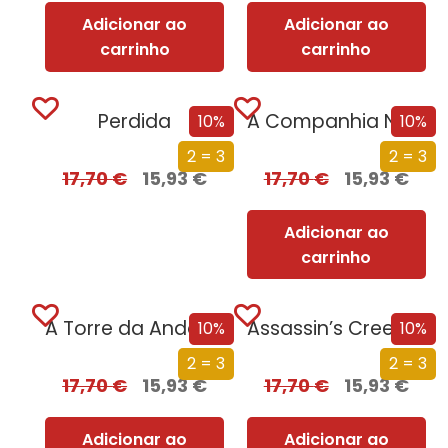
Adicionar ao
Adicionar ao
carrinho
carrinho
Perdida
A Companhia Negra
10%
10%
2 = 3
2 = 3
17,70
€
15,93
€
17,70
€
15,93
€
Adicionar ao
carrinho
A Torre da Andorinha
Assassin’s Creed Odyssey – Odisseia
10%
10%
2 = 3
2 = 3
17,70
€
15,93
€
17,70
€
15,93
€
Adicionar ao
Adicionar ao