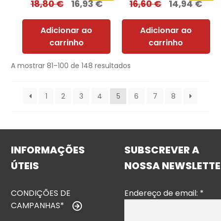
18,80
€
16,93
€
16,60
€
14,94
€
Adicionar ao
Adicionar ao
carrinho
carrinho
A mostrar 81–100 de 148 resultados
1
2
3
4
5
6
7
8
INFORMAÇÕES
SUBSCREVER A
ÚTEIS
NOSSA NEWSLETTE
CONDIÇÕES DE
Endereço de email:
*
CAMPANHAS*