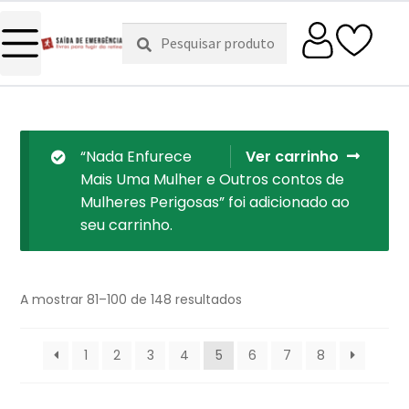
Pesquisar
Pesquisa
por:
“Nada Enfurece
Ver carrinho
Mais Uma Mulher e Outros contos de
Mulheres Perigosas” foi adicionado ao
seu carrinho.
A mostrar 81–100 de 148 resultados
1
2
3
4
5
6
7
8