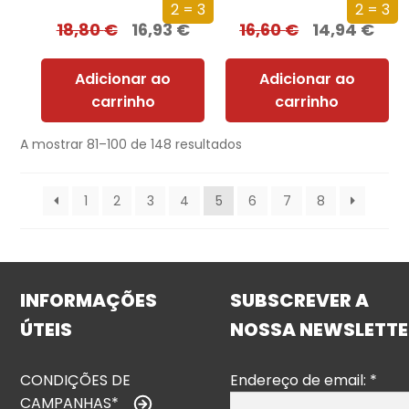
2 = 3
2 = 3
18,80
€
16,93
€
16,60
€
14,94
€
Adicionar ao
Adicionar ao
carrinho
carrinho
A mostrar 81–100 de 148 resultados
1
2
3
4
5
6
7
8
INFORMAÇÕES
SUBSCREVER A
ÚTEIS
NOSSA NEWSLETTE
CONDIÇÕES DE
Endereço de email:
*
CAMPANHAS*