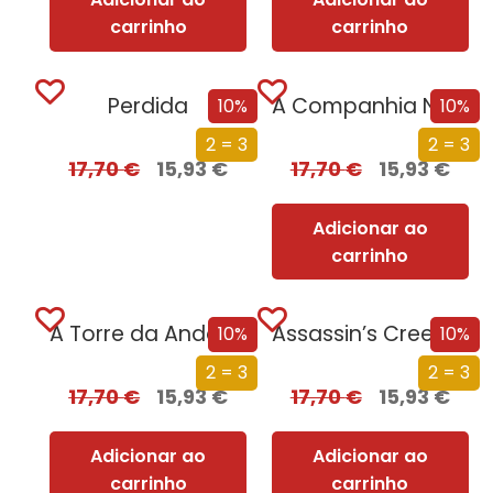
carrinho
carrinho
Perdida
A Companhia Negra
10%
10%
2 = 3
2 = 3
17,70
€
15,93
€
17,70
€
15,93
€
Adicionar ao
carrinho
A Torre da Andorinha
Assassin’s Creed Odyssey – Odisseia
10%
10%
2 = 3
2 = 3
17,70
€
15,93
€
17,70
€
15,93
€
Adicionar ao
Adicionar ao
carrinho
carrinho