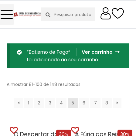
Pesquisar
Pesquisa
por:
“Batismo de Fogo”
Ver carrinho
foi adicionado ao seu carrinho.
A mostrar 81–100 de 148 resultados
1
2
3
4
5
6
7
8
O Despertar da Magia (Edição especial limitada)
A Fúria dos Reis (Edição especial limitada)
30%
30%