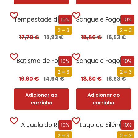
Tempestade de Guerra – Parte 1
Sangue e Fogo – Volume 1 – Parte 2
10%
10%
2 = 3
2 = 3
17,70
€
15,93
€
18,80
€
16,93
€
Batismo de Fogo
Sangue e Fogo – Volume 1 – Parte 1
10%
10%
2 = 3
2 = 3
16,60
€
14,94
€
18,80
€
16,93
€
Adicionar ao
Adicionar ao
carrinho
carrinho
A Jaula do Rei
Lago do Silêncio
10%
10%
2 = 3
2 = 3