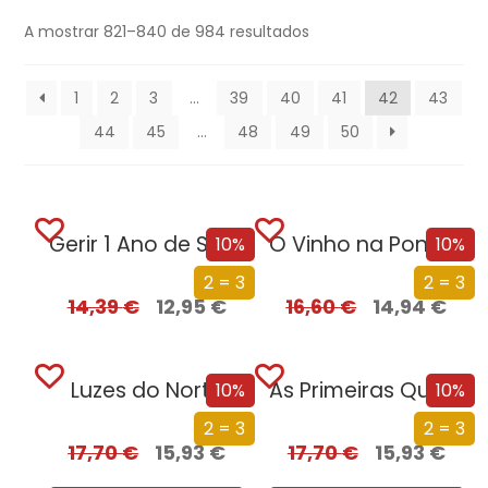
A mostrar 821–840 de 984 resultados
1
2
3
…
39
40
41
42
43
44
45
…
48
49
50
Gerir 1 Ano de Stress
O Vinho na Ponta da Língua
10%
10%
2 = 3
2 = 3
14,39
€
12,95
€
16,60
€
14,94
€
Luzes do Norte
As Primeiras Quinze Vidas de Harry August
10%
10%
2 = 3
2 = 3
17,70
€
15,93
€
17,70
€
15,93
€