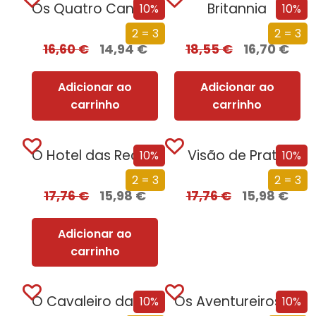
Os Quatro Cantos do Império
Britannia
10%
10%
2 = 3
2 = 3
16,60
€
14,94
€
18,55
€
16,70
€
Adicionar ao
Adicionar ao
carrinho
carrinho
O Hotel das Recordações
Visão de Prata
10%
10%
2 = 3
2 = 3
17,76
€
15,98
€
17,76
€
15,98
€
Adicionar ao
carrinho
O Cavaleiro da Morte
Os Aventureiros – Na Ilha Misteriosa
10%
10%