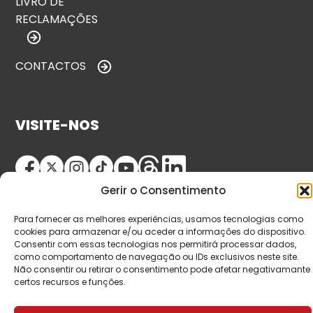
LIVRO DE
RECLAMAÇÕES
CONTACTOS
VISITE-NOS
Gerir o Consentimento
Para fornecer as melhores experiências, usamos tecnologias como
cookies para armazenar e/ou aceder a informações do dispositivo.
Consentir com essas tecnologias nos permitirá processar dados,
como comportamento de navegação ou IDs exclusivos neste site.
© Copyright 2026 Saída de Emergência. Todos os
Não consentir ou retirar o consentimento pode afetar negativamante
direitos reservados.
certos recursos e funções.