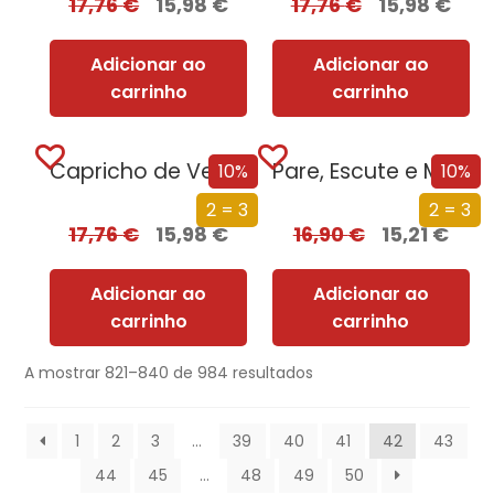
17,76
€
15,98
€
17,76
€
15,98
€
Adicionar ao
Adicionar ao
carrinho
carrinho
Capricho de Veludo
Pare, Escute e Mude
10%
10%
2 = 3
2 = 3
17,76
€
15,98
€
16,90
€
15,21
€
Adicionar ao
Adicionar ao
carrinho
carrinho
A mostrar 821–840 de 984 resultados
1
2
3
…
39
40
41
42
43
44
45
…
48
49
50