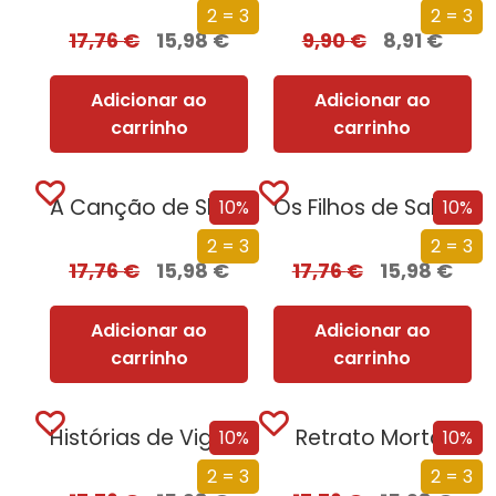
2 = 3
2 = 3
17,76
€
15,98
€
9,90
€
8,91
€
Adicionar ao
Adicionar ao
carrinho
carrinho
A Canção de Shannara
Os Filhos de Salazar
10%
10%
2 = 3
2 = 3
17,76
€
15,98
€
17,76
€
15,98
€
Adicionar ao
Adicionar ao
carrinho
carrinho
Histórias de Vigaristas e Canalhas
Retrato Mortal
10%
10%
2 = 3
2 = 3