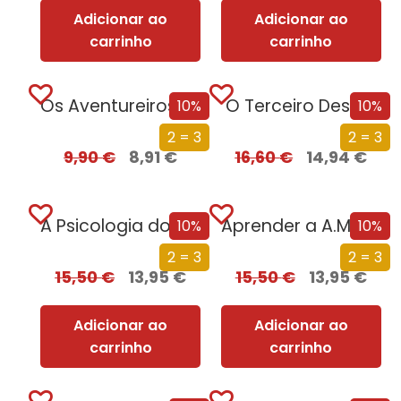
Adicionar ao
Adicionar ao
carrinho
carrinho
Os Aventureiros – No Labirinto Perdido
O Terceiro Desejo
10%
10%
2 = 3
2 = 3
9,90
€
8,91
€
16,60
€
14,94
€
A Psicologia do Amor
Aprender a A.M.A.R.
10%
10%
2 = 3
2 = 3
15,50
€
13,95
€
15,50
€
13,95
€
Adicionar ao
Adicionar ao
carrinho
carrinho