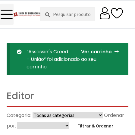
Pesquisar
Pesquisa
por:
“Assassin´s Creed
Ver carrinho
– União” foi adicionado ao seu
carrinho.
Editor
Categoria:
Ordenar
por:
Filtrar & Ordenar