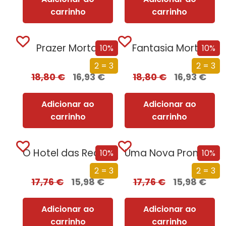
carrinho
carrinho
Prazer Mortal
Fantasia Mortal
10%
10%
2 = 3
2 = 3
18,80
€
16,93
€
18,80
€
16,93
€
Adicionar ao
Adicionar ao
carrinho
carrinho
O Hotel das Recordações
Uma Nova Promessa
10%
10%
2 = 3
2 = 3
17,76
€
15,98
€
17,76
€
15,98
€
Adicionar ao
Adicionar ao
carrinho
carrinho