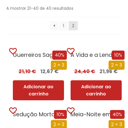
A mostrar 21–40 de 40 resultados
1
2
Guerreiros Sagrados
A Vida e a Lenda do Sultão Saladino
40%
10%
2 = 3
2 = 3
21,10
€
12,67
€
24,40
€
21,96
€
Adicionar ao
Adicionar ao
carrinho
carrinho
Sedução Mortal (Nova Edição)
Meia-Noite em Chernobyl
10%
40%
2 = 3
2 = 3