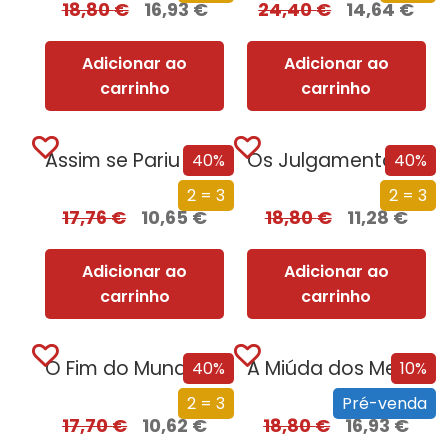
18,80
€
16,93
€
24,40
€
14,64
€
Adicionar ao
Adicionar ao
carrinho
carrinho
Assim se Pariu o Brasil
Os Julgamentos de Nuremberga
40%
40%
2 = 3
2 = 3
17,76
€
10,65
€
18,80
€
11,28
€
Adicionar ao
Adicionar ao
carrinho
carrinho
O Fim do Mundo em Cuecas
A Miúda dos Meus Sonhos
40%
10%
2 = 3
Pré-venda
17,70
€
10,62
€
18,80
€
16,93
€