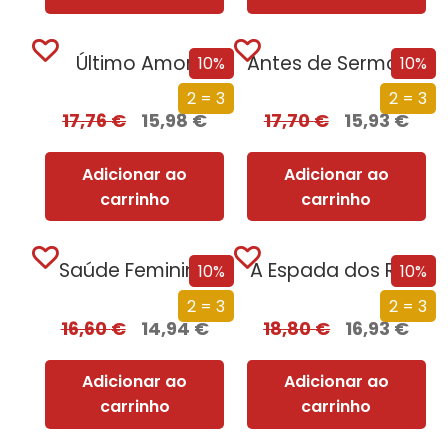
Último Amor
Antes de Sermos Vossos
10%
10%
2 = 3
2 = 3
17,76
€
15,98
€
17,70
€
15,93
€
Adicionar ao
Adicionar ao
carrinho
carrinho
Saúde Feminina
A Espada dos Reis
10%
10%
2 = 3
2 = 3
16,60
€
14,94
€
18,80
€
16,93
€
Adicionar ao
Adicionar ao
carrinho
carrinho