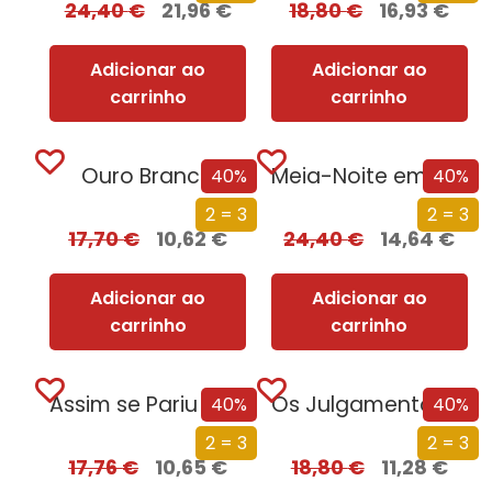
24,40
€
21,96
€
18,80
€
16,93
€
Adicionar ao
Adicionar ao
carrinho
carrinho
Ouro Branco
Meia-Noite em Chernobyl
40%
40%
2 = 3
2 = 3
17,70
€
10,62
€
24,40
€
14,64
€
Adicionar ao
Adicionar ao
carrinho
carrinho
Assim se Pariu o Brasil
Os Julgamentos de Nuremberga
40%
40%
2 = 3
2 = 3
17,76
€
10,65
€
18,80
€
11,28
€