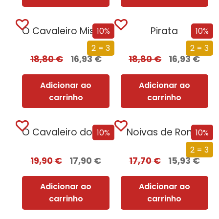
O Cavaleiro Misterioso
Pirata
10%
10%
2 = 3
2 = 3
18,80
€
16,93
€
18,80
€
16,93
€
Adicionar ao
Adicionar ao
carrinho
carrinho
O Cavaleiro dos Sete Reinos [Nova Edição]
Noivas de Roma
10%
10%
2 = 3
19,90
€
17,90
€
17,70
€
15,93
€
Adicionar ao
Adicionar ao
carrinho
carrinho