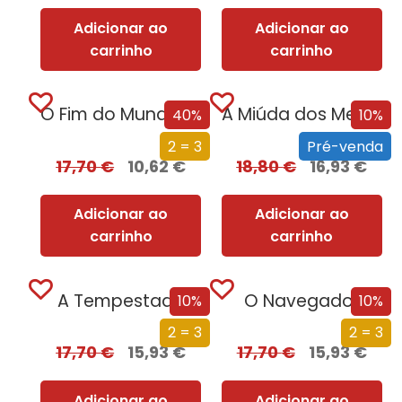
Adicionar ao
Adicionar ao
carrinho
carrinho
O Fim do Mundo em Cuecas
A Miúda dos Meus Sonhos
40%
10%
2 = 3
Pré-venda
17,70
€
10,62
€
18,80
€
16,93
€
Adicionar ao
Adicionar ao
carrinho
carrinho
A Tempestade
O Navegador
10%
10%
2 = 3
2 = 3
17,70
€
15,93
€
17,70
€
15,93
€
Adicionar ao
Adicionar ao