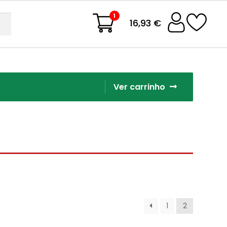
1
16,93 €
Ver carrinho
1
2