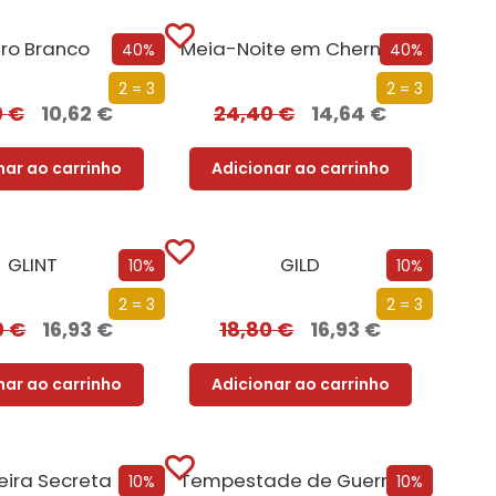
ro Branco
Meia-Noite em Chernobyl
40%
40%
2 = 3
2 = 3
0
€
10,62
€
24,40
€
14,64
€
nar ao carrinho
Adicionar ao carrinho
GLINT
GILD
10%
10%
2 = 3
2 = 3
0
€
16,93
€
18,80
€
16,93
€
nar ao carrinho
Adicionar ao carrinho
eira Secreta
Tempestade de Guerra – Parte 2
10%
10%