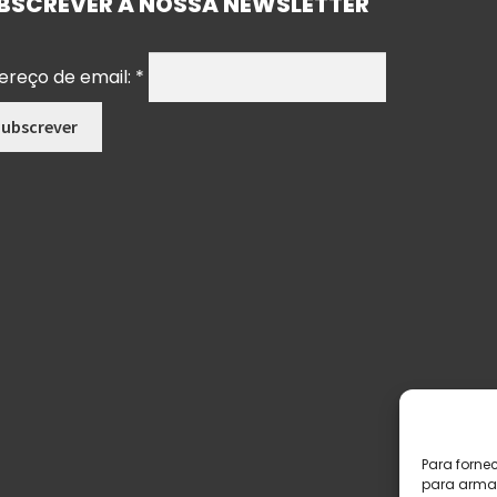
BSCREVER A NOSSA NEWSLETTER
ereço de email:
*
Para forne
para armaz