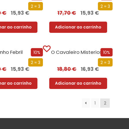
2 = 3
2 = 3
0
€
15,93
€
17,70
€
15,93
€
nar ao carrinho
Adicionar ao carrinho
nho Febril
O Cavaleiro Misterioso
10%
10%
2 = 3
2 = 3
0
€
15,93
€
18,80
€
16,93
€
nar ao carrinho
Adicionar ao carrinho
1
2