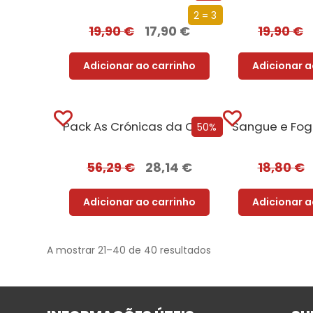
2 = 3
19,90
€
17,90
€
19,90
€
Adicionar ao carrinho
Adicionar a
Pack As Crónicas da Companhia Negra
50%
56,29
€
28,14
€
18,80
€
Adicionar ao carrinho
Adicionar a
A mostrar 21–40 de 40 resultados