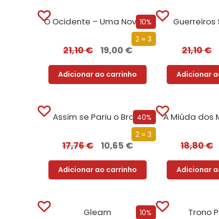
O Ocidente – Uma Nova História de um Conceito Milenar
Guerreiros
10%
2 = 3
21,10
€
19,00
€
21,10
€
Adicionar ao carrinho
Adicionar a
Assim se Pariu o Brasil
A Miúda dos 
40%
2 = 3
17,76
€
10,65
€
18,80
€
Adicionar ao carrinho
Adicionar a
Gleam
Trono P
10%