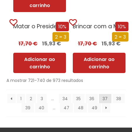
carrinho
Matar o Presidente
Brincar com a Morte
10%
10%
2 = 3
2 = 3
17,70
€
15,93
€
17,70
€
15,93
€
Adicionar ao
Adicionar ao
carrinho
carrinho
A mostrar 721–740 de 973 resultados
1
2
3
…
34
35
36
37
38
39
40
…
47
48
49