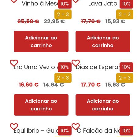
Vinho à Mesa
Lava Jato
10%
10%
2 = 3
2 = 3
25,50
€
22,95
€
17,70
€
15,93
€
Adicionar ao
Adicionar ao
carrinho
carrinho
Era Uma Vez o Amor
Dias de Esperança
10%
10%
2 = 3
2 = 3
16,60
€
14,94
€
17,70
€
15,93
€
Adicionar ao
Adicionar ao
carrinho
carrinho
Equilíbrio – Guia de Receitas para um...
O Falcão da Noite
10%
10%