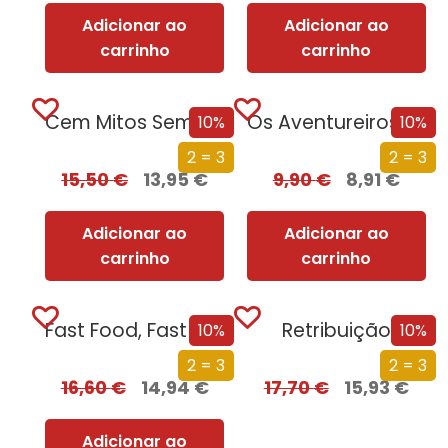
Adicionar ao
Adicionar ao
carrinho
carrinho
Cem Mitos Sem Lógica
Os Aventureiros – O Mistério da Arrábida
10%
10%
2 = 3
2 = 3
15,50
€
13,95
€
9,90
€
8,91
€
Adicionar ao
Adicionar ao
carrinho
carrinho
Fast Food, Fast Life, Fast Cancer –...
Retribuição
10%
10%
2 = 3
2 = 3
16,60
€
14,94
€
17,70
€
15,93
€
Adicionar ao