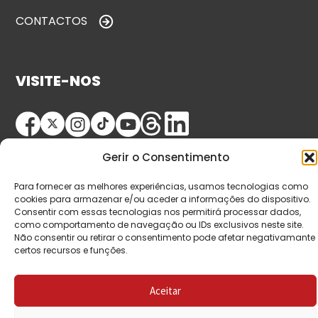
CONTACTOS
VISITE-NOS
Gerir o Consentimento
Para fornecer as melhores experiências, usamos tecnologias como
cookies para armazenar e/ou aceder a informações do dispositivo.
Consentir com essas tecnologias nos permitirá processar dados,
© Copyright 2026 Saída de Emergência. Todos os
como comportamento de navegação ou IDs exclusivos neste site.
Não consentir ou retirar o consentimento pode afetar negativamante
direitos reservados.
certos recursos e funções.
Aceitar