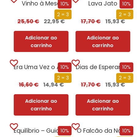
Vinho à Mesa
Lava Jato
10%
10%
2 = 3
2 = 3
25,50
€
22,95
€
17,70
€
15,93
€
Adicionar ao
Adicionar ao
carrinho
carrinho
Era Uma Vez o Amor
Dias de Esperança
10%
10%
2 = 3
2 = 3
16,60
€
14,94
€
17,70
€
15,93
€
Adicionar ao
Adicionar ao
carrinho
carrinho
Equilíbrio – Guia de Receitas para um...
O Falcão da Noite
10%
10%