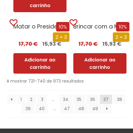
carrinho
Matar o Presidente
Brincar com a Morte
10%
10%
2 = 3
2 = 3
17,70
€
15,93
€
17,70
€
15,93
€
Adicionar ao
Adicionar ao
carrinho
carrinho
A mostrar 721–740 de 973 resultados
1
2
3
…
34
35
36
37
38
39
40
…
47
48
49