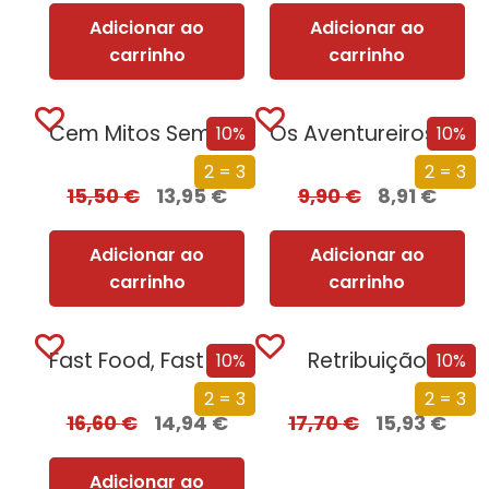
Adicionar ao
Adicionar ao
carrinho
carrinho
Cem Mitos Sem Lógica
Os Aventureiros – O Mistério da Arrábida
10%
10%
2 = 3
2 = 3
15,50
€
13,95
€
9,90
€
8,91
€
Adicionar ao
Adicionar ao
carrinho
carrinho
Fast Food, Fast Life, Fast Cancer –...
Retribuição
10%
10%
2 = 3
2 = 3
16,60
€
14,94
€
17,70
€
15,93
€
Adicionar ao