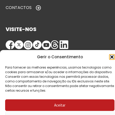
CONTACTOS
VISITE-NOS
Gerir o Consentimento
Para fornecer as melhores experiências, usamos tecnologias como
cookies para armazenar e/ou aceder a informações do dispositivo.
Consentir com essas tecnologias nos permitirá processar dados,
© Copyright 2026 Saída de Emergência. Todos os
como comportamento de navegação ou IDs exclusivos neste site.
Não consentir ou retirar o consentimento pode afetar negativamante
direitos reservados.
certos recursos e funções.
Aceitar